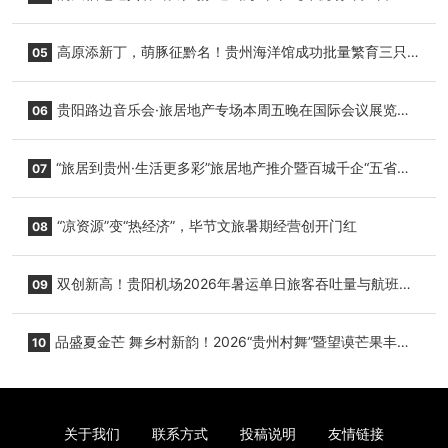
复航
高原添新丁，萌豚征黔名！贵州海洋馆成功批量繁育三只
05
小海豚，邀您为“高原宝宝”起名
贵阳路边音乐会·旅居地产专场本周五晚在国际会议展览中
06
心举行
“旅居到贵州·生活更多彩”旅居地产推介暨百城千企“五省
07
+1”房地产联展联销活动在贵阳盛大启幕
“凉资源”变“热经济”，毕节文旅暑期经营创开门红
08
双创新高！贵阳机场2026年暑运单日旅客吞吐量与航班起
09
降架次齐破纪录
品盛夏金芒 舞乡村新韵！2026“贵州村舞”暨望谟芒果丰收
10
季促消费活动盛大启幕
关于我们
联系方式
投稿说明
友情链接