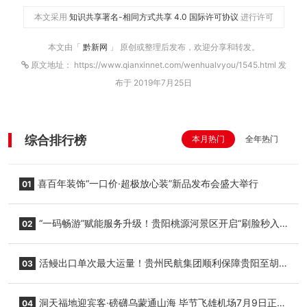
本文采用
知识共享署名-相同方式共享 4.0 国际许可协议
进行许可
本文由「
黔新网
」 原创或整理后发布，欢迎分享和转发。
原文地址： https://www.qianxinnet.com/wenhualvyou/1545.html 发
布于 2019年7月25日
综合排行榜
本月热门
全年热门
喜百年装饰“一口价·超极放心装”新品发布会盛大举行
01
“一码畅游”赋能服务升级！贵阳桃源河景区开启“刷脸秒入
02
园”智慧游玩新模式
活鳗出口单次最大运量！贵州民航集团顺利保障贵阳至胡
03
志明国际生鲜货运任务
洞天福地迎宾客·磅礴乌蒙通山海 毕节飞雄机场7月9日正式
04