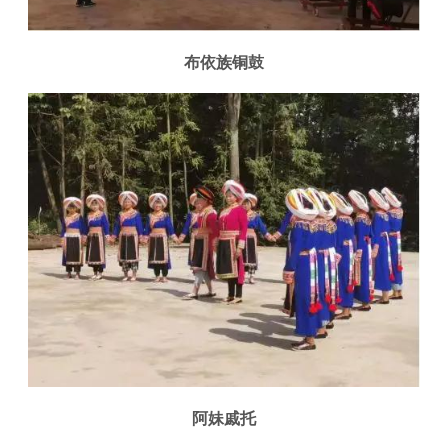
布依族铜鼓
阿妹戚托