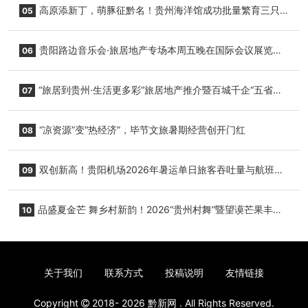
高原添新丁，萌豚征黔名！贵州海洋馆成功批量繁育三只
05
小海豚，邀您为“高原宝宝”起名
贵阳路边音乐会·旅居地产专场本周五晚在国际会议展览中
06
心举行
“旅居到贵州·生活更多彩”旅居地产推介暨百城千企“五省
07
+1”房地产联展联销活动在贵阳盛大启幕
“凉资源”变“热经济”，毕节文旅暑期经营创开门红
08
双创新高！贵阳机场2026年暑运单日旅客吞吐量与航班起
09
降架次齐破纪录
品盛夏金芒 舞乡村新韵！2026“贵州村舞”暨望谟芒果丰收
10
季促消费活动盛大启幕
关于我们
联系方式
投稿说明
友情链接
Copyright
2018- 2026
黔新网
. All Rights Reserved.