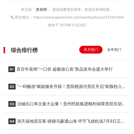
本文由「
黔新网
」 原创或整理后发布，欢迎分享和转发。
原文地址： https://www.qianxinnet.com/wenhualvyou/14226.html
发布于 2019年11月29日
综合排行榜
本月热门
全年热门
喜百年装饰“一口价·超极放心装”新品发布会盛大举行
01
“一码畅游”赋能服务升级！贵阳桃源河景区开启“刷脸秒入
02
园”智慧游玩新模式
活鳗出口单次最大运量！贵州民航集团顺利保障贵阳至胡
03
志明国际生鲜货运任务
洞天福地迎宾客·磅礴乌蒙通山海 毕节飞雄机场7月9日正式
04
复航