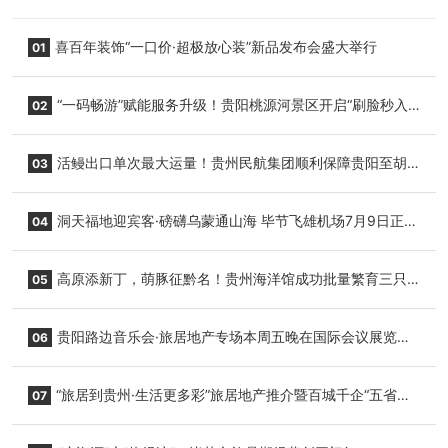
喜百年装饰“一口价·超极放心装”新品发布会盛大举行
01
“一码畅游”赋能服务升级！贵阳桃源河景区开启“刷脸秒入
02
园”智慧游玩新模式
活鳗出口单次最大运量！贵州民航集团顺利保障贵阳至胡
03
志明国际生鲜货运任务
洞天福地迎宾客·磅礴乌蒙通山海 毕节飞雄机场7月9日正式
04
复航
高原添新丁，萌豚征黔名！贵州海洋馆成功批量繁育三只
05
小海豚，邀您为“高原宝宝”起名
贵阳路边音乐会·旅居地产专场本周五晚在国际会议展览中
06
心举行
“旅居到贵州·生活更多彩”旅居地产推介暨百城千企“五省
07
+1”房地产联展联销活动在贵阳盛大启幕