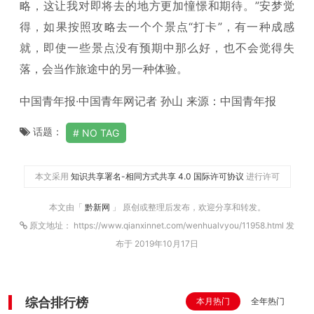
略，这让我对即将去的地方更加憧憬和期待。”安梦觉
得，如果按照攻略去一个个景点“打卡”，有一种成感
就，即使一些景点没有预期中那么好，也不会觉得失
落，会当作旅途中的另一种体验。
中国青年报·中国青年网记者 孙山 来源：中国青年报
话题：
NO TAG
本文采用
知识共享署名-相同方式共享 4.0 国际许可协议
进行许可
本文由「
黔新网
」 原创或整理后发布，欢迎分享和转发。
原文地址： https://www.qianxinnet.com/wenhualvyou/11958.html 发
布于 2019年10月17日
综合排行榜
本月热门
全年热门