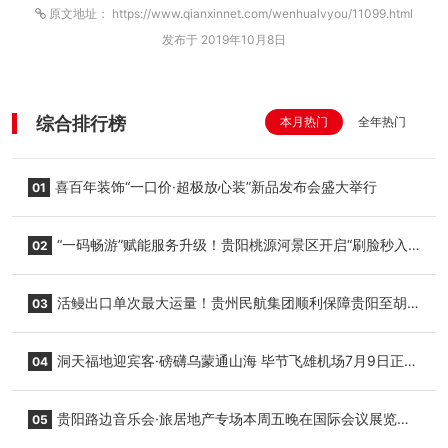
原文地址： https://www.qianxinnet.com/wenhualvyou/11099.html
发布于 2019年10月8日
综合排行榜
本月热门
全年热门
喜百年装饰“一口价·超极放心装”新品发布会盛大举行
01
“一码畅游”赋能服务升级！贵阳桃源河景区开启“刷脸秒入
02
园”智慧游玩新模式
活鳗出口单次最大运量！贵州民航集团顺利保障贵阳至胡
03
志明国际生鲜货运任务
洞天福地迎宾客·磅礴乌蒙通山海 毕节飞雄机场7月9日正式
04
复航
贵阳路边音乐会·旅居地产专场本周五晚在国际会议展览中
05