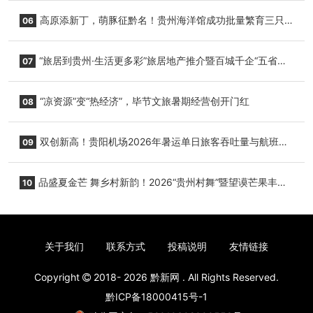
心举行
高原添新丁，萌豚征黔名！贵州海洋馆成功批量繁育三只
06
小海豚，邀您为“高原宝宝”起名
“旅居到贵州·生活更多彩”旅居地产推介暨百城千企“五省
07
+1”房地产联展联销活动在贵阳盛大启幕
“凉资源”变“热经济”，毕节文旅暑期经营创开门红
08
双创新高！贵阳机场2026年暑运单日旅客吞吐量与航班起
09
降架次齐破纪录
品盛夏金芒 舞乡村新韵！2026“贵州村舞”暨望谟芒果丰收
10
季促消费活动盛大启幕
关于我们
联系方式
投稿说明
友情链接
Copyright
2018- 2026
黔新网
. All Rights Reserved.
黔ICP备18000415号-1