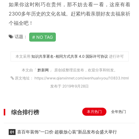
如果你这时刚巧在贵州，那不妨去看一看，这座有着
2300多年历史的文化名城。赶紧约着亲朋好友去福泉祈
个福全吧！
话题：
NO TAG
本文采用
知识共享署名-相同方式共享 4.0 国际许可协议
进行许可
本文由「
黔新网
」 原创或整理后发布，欢迎分享和转发。
原文地址： https://www.qianxinnet.com/wenhualvyou/10833.html
发布于 2019年9月28日
综合排行榜
本月热门
全年热门
喜百年装饰“一口价·超极放心装”新品发布会盛大举行
01