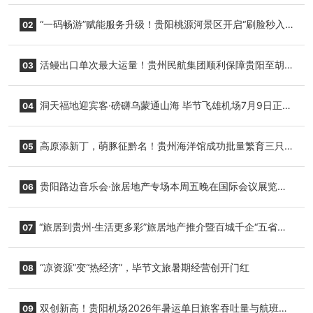
“一码畅游”赋能服务升级！贵阳桃源河景区开启“刷脸秒入
02
园”智慧游玩新模式
活鳗出口单次最大运量！贵州民航集团顺利保障贵阳至胡
03
志明国际生鲜货运任务
洞天福地迎宾客·磅礴乌蒙通山海 毕节飞雄机场7月9日正式
04
复航
高原添新丁，萌豚征黔名！贵州海洋馆成功批量繁育三只
05
小海豚，邀您为“高原宝宝”起名
贵阳路边音乐会·旅居地产专场本周五晚在国际会议展览中
06
心举行
“旅居到贵州·生活更多彩”旅居地产推介暨百城千企“五省
07
+1”房地产联展联销活动在贵阳盛大启幕
“凉资源”变“热经济”，毕节文旅暑期经营创开门红
08
双创新高！贵阳机场2026年暑运单日旅客吞吐量与航班起
09