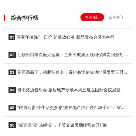
综合排行榜
本月热门
全年热门
喜百年装饰“一口价·超极放心装”新品发布会盛大举行
01
活鳗出口单次最大运量！贵州民航集团顺利保障贵阳至胡
02
志明国际生鲜货运任务
高原添新丁，萌豚征黔名！贵州海洋馆成功批量繁育三只
03
小海豚，邀您为“高原宝宝”起名
贵阳路边音乐会·旅居地产专场本周五晚在国际会议展览中
04
心举行
“旅居到贵州·生活更多彩”旅居地产推介暨百城千企“五省
05
+1”房地产联展联销活动在贵阳盛大启幕
“凉资源”变“热经济”，毕节文旅暑期经营创开门红
06