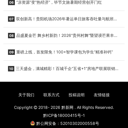
“凉资源”变“热经济”，毕节文旅暑期经营创开门红
06
双创新高！贵阳机场2026年暑运单日旅客吞吐量与航班起
07
降架次齐破纪录
品盛夏金芒 舞乡村新韵！2026“贵州村舞”暨望谟芒果丰收
08
季促消费活动盛大启幕
重磅上线，首发限免！100+智学课包为学生“精准补钙”
09
三天盛会，满城精彩！百城千企“五省+1”房地产联展联销活
10
动圆满收官
关于我们
联系方式
投稿说明
友情链接
Copyright
2018- 2026
黔新网
. All Rights Reserved.
黔ICP备18000415号-1
黔公网安备：52010302000558号