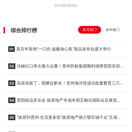
2019年9月9日
综合排行榜
本月热门
全年热门
喜百年装饰“一口价·超极放心装”新品发布会盛大举行
01
活鳗出口单次最大运量！贵州民航集团顺利保障贵阳至胡
02
志明国际生鲜货运任务
高原添新丁，萌豚征黔名！贵州海洋馆成功批量繁育三只
03
小海豚，邀您为“高原宝宝”起名
贵阳路边音乐会·旅居地产专场本周五晚在国际会议展览中
04
心举行
“旅居到贵州·生活更多彩”旅居地产推介暨百城千企“五省
05
+1”房地产联展联销活动在贵阳盛大启幕