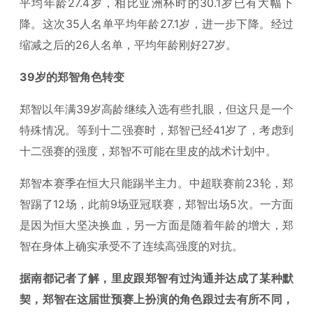
平均年龄27.4岁，相比亚洲杯时的30.1岁已有大幅下
降。这次35人名单平均年龄27.1岁，进一步下降。经过
缩减之后的26人名单，平均年龄刚好27岁。
39岁的郑智角色转变
郑智以年满39岁高龄继续入选有些扎眼，但这只是一个
特殊情况。等到十二强赛时，郑智已经41岁了，考虑到
十二强赛的强度，郑智不可能在里皮的战术计划中。
郑智本赛季在恒大只能踢半主力。中超联赛前23轮，郑
智踢了12场，此前9场亚冠联赛，郑智出场5次。一方面
是因为恒大坚决换血，另一方面是随着年龄的增大，郑
智在身体上确实承受不了连续高强度的对抗。
据南都记者了解，里皮跟郑智有过沟通并达成了某种默
契，郑智在这届世预赛上扮演的角色跟过去有所不同，