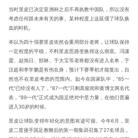
当时里皮已决定亚洲杯之后不再执教中国队，所以没有
考虑任何跟未来有关的事。某种程度上这延缓了球队换
血的时机。
本以为四十强赛里皮依然会重用部分老将，让球队保持
一定程度的平稳，不料里皮思路变换得这么彻底。冯潇
霆、赵旭日、郜林、于大宝等老将都没有进入名单，于
汉超和李学鹏是有伤在身，预计下赛季初才能复出，自
然也不在里皮考虑的范围内。如今在国家队中，“85一
代”已经没有人了，“87一代”只剩蒿俊闵和黄博文两名代
表，“89一代”正式成为国足绝对中坚力量，在他们普遍
进入30岁的时候。
里皮让球队变得年轻化的意图有迹可循。今年6月，里
皮二度接手国足教鞭后的第一期集训召集了27名球员，