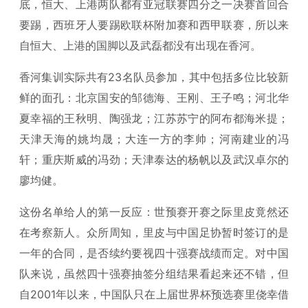
底，恒大、上港两队都有亚冠联赛四分之一决赛首回合
要踢，西班牙人要踢欧联杯附加赛和西甲联赛，所以来
自恒大、上港的国脚以及武磊都没有出现在香河。
香河集训实际共有23名队员参加，其中包括多位比较新
鲜的面孔：北京国安的邹德海、王刚、王子鸣；河北华
夏幸福的王秋明、陶强龙；江苏苏宁的阿布都海米提；
天津天海的姚均晟；大连一方的李帅；河南建业的冯
轩；重庆斯威的冯劲；天津泰达的杨帆以及武汉卓尔的
廖均健。
这份名单给人的第一反应：世预赛开赛之际里皮竟然还
在考察新人。众所周知，里皮与中国足协暂时签订的是
一年的合同，是否续约要视四十强赛战绩而定。对中国
队来说，虽然四十强赛抽签分组结果看起来还不错，但
自2001年以来，中国队只在上届世界杯预选赛里侥幸借