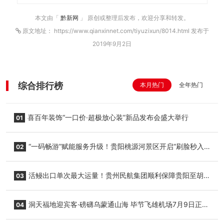
本文由「
黔新网
」 原创或整理后发布，欢迎分享和转发。
原文地址： https://www.qianxinnet.com/tiyuzixun/8014.html 发布于
2019年9月2日
综合排行榜
本月热门
全年热门
喜百年装饰“一口价·超极放心装”新品发布会盛大举行
01
“一码畅游”赋能服务升级！贵阳桃源河景区开启“刷脸秒入
02
园”智慧游玩新模式
活鳗出口单次最大运量！贵州民航集团顺利保障贵阳至胡
03
志明国际生鲜货运任务
洞天福地迎宾客·磅礴乌蒙通山海 毕节飞雄机场7月9日正式
04