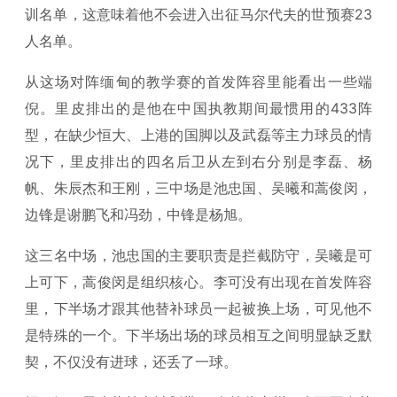
训名单，这意味着他不会进入出征马尔代夫的世预赛23
人名单。
从这场对阵缅甸的教学赛的首发阵容里能看出一些端
倪。里皮排出的是他在中国执教期间最惯用的433阵
型，在缺少恒大、上港的国脚以及武磊等主力球员的情
况下，里皮排出的四名后卫从左到右分别是李磊、杨
帆、朱辰杰和王刚，三中场是池忠国、吴曦和蒿俊闵，
边锋是谢鹏飞和冯劲，中锋是杨旭。
这三名中场，池忠国的主要职责是拦截防守，吴曦是可
上可下，蒿俊闵是组织核心。李可没有出现在首发阵容
里，下半场才跟其他替补球员一起被换上场，可见他不
是特殊的一个。下半场出场的球员相互之间明显缺乏默
契，不仅没有进球，还丢了一球。