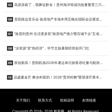
复航
高原添新丁，萌豚征黔名！贵州海洋馆成功批量繁育三只
05
小海豚，邀您为“高原宝宝”起名
贵阳路边音乐会·旅居地产专场本周五晚在国际会议展览中
06
心举行
“旅居到贵州·生活更多彩”旅居地产推介暨百城千企“五省
07
+1”房地产联展联销活动在贵阳盛大启幕
“凉资源”变“热经济”，毕节文旅暑期经营创开门红
08
双创新高！贵阳机场2026年暑运单日旅客吞吐量与航班起
09
降架次齐破纪录
品盛夏金芒 舞乡村新韵！2026“贵州村舞”暨望谟芒果丰收
10
季促消费活动盛大启幕
关于我们
联系方式
投稿说明
友情链接
Copyright
2018- 2026
黔新网
. All Rights Reserved.