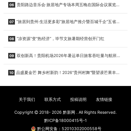
贵阳路边音乐会·旅居地产专场本周五晚在国际会议展览中
06
心举行
“旅居到贵州·生活更多彩”旅居地产推介暨百城千企“五省
07
+1”房地产联展联销活动在贵阳盛大启幕
“凉资源”变“热经济”，毕节文旅暑期经营创开门红
08
双创新高！贵阳机场2026年暑运单日旅客吞吐量与航班起
09
降架次齐破纪录
品盛夏金芒 舞乡村新韵！2026“贵州村舞”暨望谟芒果丰收
10
季促消费活动盛大启幕
关于我们
联系方式
投稿说明
友情链接
Copyright
2018- 2026
黔新网
. All Rights Reserved.
黔ICP备18000415号-1
黔公网安备：52010302000558号