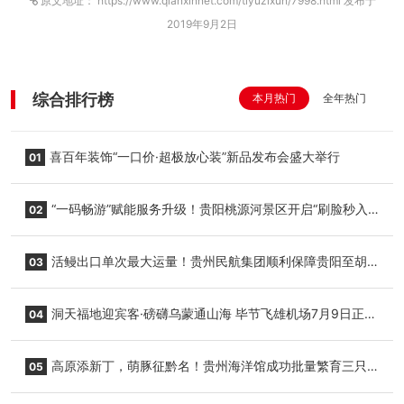
原文地址： https://www.qianxinnet.com/tiyuzixun/7998.html 发布于
2019年9月2日
综合排行榜
本月热门
全年热门
喜百年装饰“一口价·超极放心装”新品发布会盛大举行
01
“一码畅游”赋能服务升级！贵阳桃源河景区开启“刷脸秒入
02
园”智慧游玩新模式
活鳗出口单次最大运量！贵州民航集团顺利保障贵阳至胡
03
志明国际生鲜货运任务
洞天福地迎宾客·磅礴乌蒙通山海 毕节飞雄机场7月9日正式
04
复航
高原添新丁，萌豚征黔名！贵州海洋馆成功批量繁育三只
05
小海豚，邀您为“高原宝宝”起名