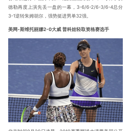
德勒再度上演先丢一盘的一幕，3-6/6-2/6-3/6-4总分
3-1逆转朱姆胡尔，强势挺进男单32强。
美网-斯维托丽娜2-0大威 普科娃轻取资格赛选手