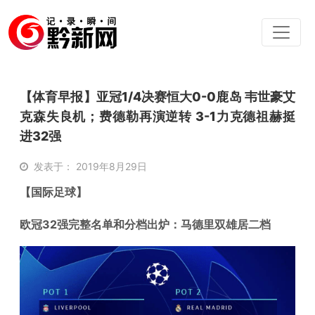
【体育早报】亚冠1/4决赛恒大0-0鹿岛 韦世豪艾
克森失良机；费德勒再演逆转 3-1力克德祖赫挺
进32强
发表于： 2019年8月29日
【国际足球】
欧冠32强完整名单和分档出炉：马德里双雄居二档