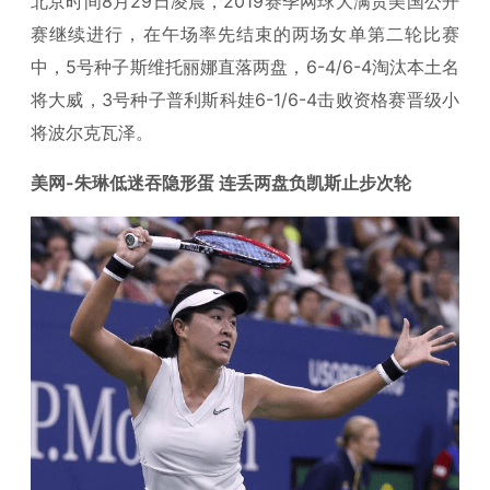
北京时间8月29日凌晨，2019赛季网球大满贯美国公开
赛继续进行，在午场率先结束的两场女单第二轮比赛
中，5号种子斯维托丽娜直落两盘，6-4/6-4淘汰本土名
将大威，3号种子普利斯科娃6-1/6-4击败资格赛晋级小
将波尔克瓦泽。
美网-朱琳低迷吞隐形蛋 连丢两盘负凯斯止步次轮