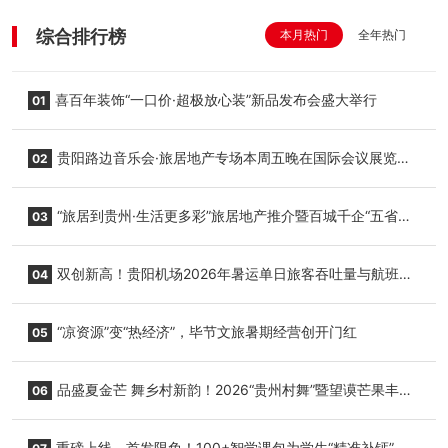
综合排行榜
本月热门
全年热门
喜百年装饰“一口价·超极放心装”新品发布会盛大举行
01
贵阳路边音乐会·旅居地产专场本周五晚在国际会议展览中
02
心举行
“旅居到贵州·生活更多彩”旅居地产推介暨百城千企“五省
03
+1”房地产联展联销活动在贵阳盛大启幕
双创新高！贵阳机场2026年暑运单日旅客吞吐量与航班起
04
降架次齐破纪录
“凉资源”变“热经济”，毕节文旅暑期经营创开门红
05
品盛夏金芒 舞乡村新韵！2026“贵州村舞”暨望谟芒果丰收
06
季促消费活动盛大启幕
重磅上线，首发限免！100+智学课包为学生“精准补钙”