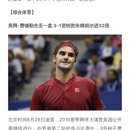
【综合体育】
美网-费德勒先丢一盘 3-1逆转胜朱姆胡尔进32强
北京时间8月29日凌晨，2019赛季网球大满贯美国公开
赛继续进行，在男单第二轮的焦点比赛中，3号种子费