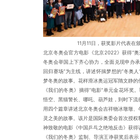
11月11日，获奖影片代表在
北京冬奥会官方电影《北京2022》获得“
冬奥会举国上下齐心协力，全面兑现申办承
回归赛场”为主线，讲述怀揣梦想的“冬奥
梦冬奥的故事。花样滑冰奥运冠军隋文静的
《我们的冬奥》摘得“电影”单元金花环奖。
悟空、黑猫警长、哪吒、葫芦娃，到时下流
用四个篇章讲述北京冬奥会吉祥物冰墩墩、
灵之美的故事。该片是国际奥委会首次授权
神致敬的电影《中国乒乓之绝地反击》获得
《我们的冬奥》监制、导演王诤获奖后表示：