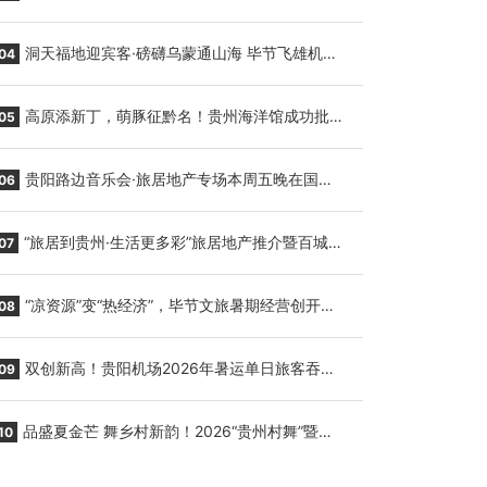
贵阳至胡志明国际生鲜货运任务
洞天福地迎宾客·磅礴乌蒙通山海 毕节飞雄机场
04
7月9日正式复航
高原添新丁，萌豚征黔名！贵州海洋馆成功批量
05
繁育三只小海豚，邀您为“高原宝宝”起名
贵阳路边音乐会·旅居地产专场本周五晚在国际
06
会议展览中心举行
“旅居到贵州·生活更多彩”旅居地产推介暨百城千
07
企“五省+1”房地产联展联销活动在贵阳盛大启幕
“凉资源”变“热经济”，毕节文旅暑期经营创开门
08
红
双创新高！贵阳机场2026年暑运单日旅客吞吐
09
量与航班起降架次齐破纪录
品盛夏金芒 舞乡村新韵！2026“贵州村舞”暨望
10
谟芒果丰收季促消费活动盛大启幕