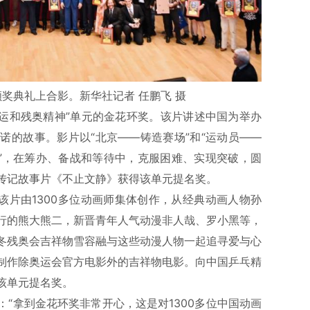
颁奖典礼上合影。新华社记者 任鹏飞 摄
奥运和残奥精神”单元的金花环奖。该片讲述中国为举办
诺的故事。影片以“北京——铸造赛场”和“运动员——
人”，在筹办、备战和等待中，克服困难、实现突破，圆
传记故事片《不止文静》获得该单元提名奖。
该片由1300多位动画师集体创作，从经典动画人物孙
行的熊大熊二，新晋青年人气动漫非人哉、罗小黑等，
冬残奥会吉祥物雪容融与这些动漫人物一起追寻爱与心
制作除奥运会官方电影外的吉祥物电影。向中国乒乓精
该单元提名奖。
“拿到金花环奖非常开心，这是对1300多位中国动画