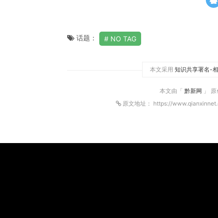
话题：
NO TAG
本文采用
知识共享署名-相
本文由「
黔新网
」 
原文地址： https://www.qianxinnet