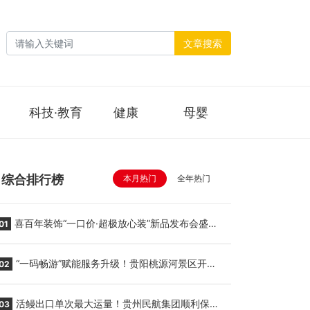
文章搜索
科技·教育
健康
母婴
综合排行榜
本月热门
全年热门
喜百年装饰“一口价·超极放心装”新品发布会盛大
01
举行
“一码畅游”赋能服务升级！贵阳桃源河景区开
02
启“刷脸秒入园”智慧游玩新模式
活鳗出口单次最大运量！贵州民航集团顺利保障
03