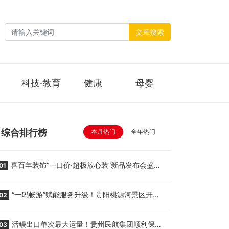
文章搜索
科技·教育
健康
母婴
综合排行榜
本月热门
全年热门
喜百年装饰“一口价·超极放心装”新品发布会盛大
01
举行
“一码畅游”赋能服务升级！贵阳桃源河景区开
02
启“刷脸秒入园”智慧游玩新模式
活鳗出口单次最大运量！贵州民航集团顺利保障
03