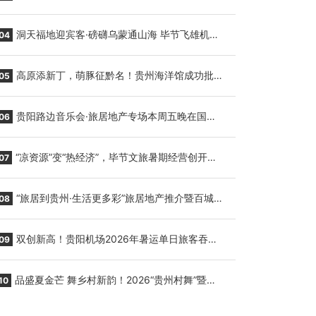
贵阳至胡志明国际生鲜货运任务
洞天福地迎宾客·磅礴乌蒙通山海 毕节飞雄机场
04
7月9日正式复航
高原添新丁，萌豚征黔名！贵州海洋馆成功批量
05
繁育三只小海豚，邀您为“高原宝宝”起名
贵阳路边音乐会·旅居地产专场本周五晚在国际
06
会议展览中心举行
“凉资源”变“热经济”，毕节文旅暑期经营创开门
07
红
“旅居到贵州·生活更多彩”旅居地产推介暨百城千
08
企“五省+1”房地产联展联销活动在贵阳盛大启幕
双创新高！贵阳机场2026年暑运单日旅客吞吐
09
量与航班起降架次齐破纪录
品盛夏金芒 舞乡村新韵！2026“贵州村舞”暨望
10
谟芒果丰收季促消费活动盛大启幕