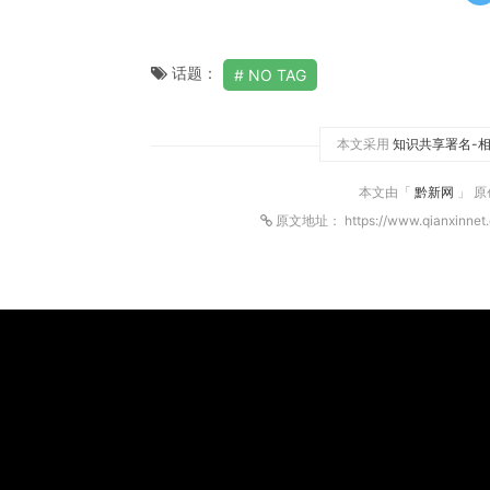
话题：
NO TAG
本文采用
知识共享署名-相
本文由「
黔新网
」 
原文地址： https://www.qianxinnet