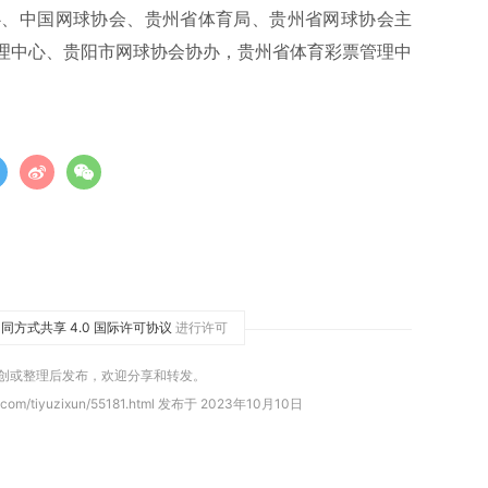
心、中国网球协会、贵州省体育局、贵州省网球协会主
理中心、贵阳市网球协会协办，贵州省体育彩票管理中
同方式共享 4.0 国际许可协议
进行许可
原创或整理后发布，欢迎分享和转发。
.com/tiyuzixun/55181.html 发布于 2023年10月10日