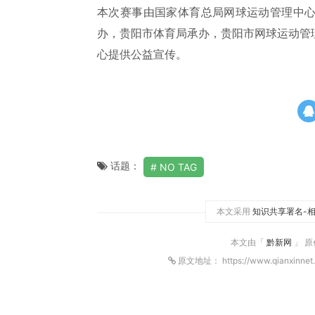
本次赛事由国家体育总局网球运动管理中
办，贵阳市体育局承办，贵阳市网球运动管
心提供公益宣传。
话题：
NO TAG
本文采用
知识共享署名-相
本文由「
黔新网
」 
原文地址： https://www.qianxinnet