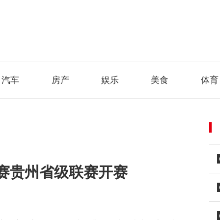
汽车
房产
娱乐
美食
体育
赛贵州省级联赛开赛