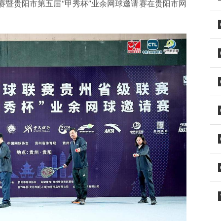
赛暨贵阳市第五届“甲秀杯”业余网球邀请赛在贵阳市网