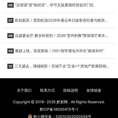
+1”房地产联展联销活动在贵阳盛大启幕
“凉资源”变“热经济”，毕节文旅暑期经营创开门红
06
双创新高！贵阳机场2026年暑运单日旅客吞吐量与航班起
07
降架次齐破纪录
品盛夏金芒 舞乡村新韵！2026“贵州村舞”暨望谟芒果丰收
08
季促消费活动盛大启幕
重磅上线，首发限免！100+智学课包为学生“精准补钙”
09
三天盛会，满城精彩！百城千企“五省+1”房地产联展联销活
10
动圆满收官
关于我们
联系方式
投稿说明
友情链接
Copyright
2018- 2026
黔新网
. All Rights Reserved.
黔ICP备18000415号-1
黔公网安备：52010302000558号