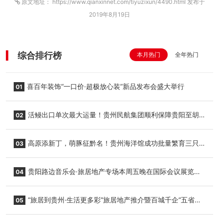
原文地址： https://www.qianxinnet.com/tiyuzixun/4490.html 发布于
2019年8月19日
综合排行榜
本月热门
全年热门
喜百年装饰“一口价·超极放心装”新品发布会盛大举行
01
活鳗出口单次最大运量！贵州民航集团顺利保障贵阳至胡
02
志明国际生鲜货运任务
高原添新丁，萌豚征黔名！贵州海洋馆成功批量繁育三只
03
小海豚，邀您为“高原宝宝”起名
贵阳路边音乐会·旅居地产专场本周五晚在国际会议展览中
04
心举行
“旅居到贵州·生活更多彩”旅居地产推介暨百城千企“五省
05