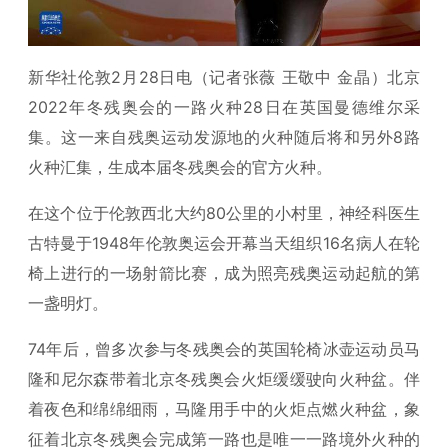
新华社伦敦2月28日电（记者张薇 王敬中 金晶）北京
2022年冬残奥会的一路火种28日在英国曼德维尔采
集。这一来自残奥运动发源地的火种随后将和另外8路
火种汇集，生成本届冬残奥会的官方火种。
在这个位于伦敦西北大约80公里的小村里，神经科医生
古特曼于1948年伦敦奥运会开幕当天组织16名病人在轮
椅上进行的一场射箭比赛，成为照亮残奥运动起航的第
一盏明灯。
74年后，曾多次参与冬残奥会的英国轮椅冰壶运动员马
隆和尼尔森带着北京冬残奥会火炬缓缓驶向火种盆。伴
着夜色和绵绵细雨，马隆用手中的火炬点燃火种盆，象
征着北京冬残奥会完成第一路也是唯一一路境外火种的