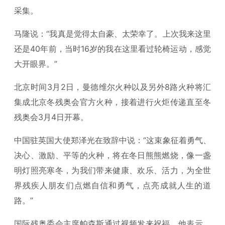
采集。
马隆说：“我真是觉得太自豪、太荣幸了。上次我来这里
还是40年前，当时16岁的我在这里看过轮椅运动，感觉
大开眼界。”
北京时间3月2日，曼德维尔火种以及另外8路火种将汇
集成北京冬残奥会官方火种，接着进行火炬传递直至冬
残奥会3月4日开幕。
中国驻英国大使郑泽光在致辞中说：“这束象征着勇气、
决心、激励、平等的火种，将在冬日熊熊燃烧，像一盏
明灯照亮寒冬，为我们带来健康、欢乐、活力，为全世
界残疾人朋友们点燃自信和勇气，点亮成就人生的道
路。”
国际残奥委会主席帕森斯通过视频发来祝福。他表示，