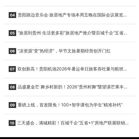
小海豚，邀您为“高原宝宝”起名
贵阳路边音乐会·旅居地产专场本周五晚在国际会议展览中
04
心举行
“旅居到贵州·生活更多彩”旅居地产推介暨百城千企“五省
05
+1”房地产联展联销活动在贵阳盛大启幕
“凉资源”变“热经济”，毕节文旅暑期经营创开门红
06
双创新高！贵阳机场2026年暑运单日旅客吞吐量与航班起
07
降架次齐破纪录
品盛夏金芒 舞乡村新韵！2026“贵州村舞”暨望谟芒果丰收
08
季促消费活动盛大启幕
重磅上线，首发限免！100+智学课包为学生“精准补钙”
09
三天盛会，满城精彩！百城千企“五省+1”房地产联展联销活
10
动圆满收官