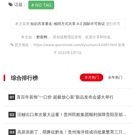
话题：
NO TAG
本文采用
知识共享署名-相同方式共享 4.0 国际许可协议
进行许可
本文由「
黔新网
」 原创或整理后发布，欢迎分享和转发。
原文地址： https://www.qianxinnet.com/tiyuzixun/42481.html 发布
于 2022年3月1日
综合排行榜
本月热门
全年热门
喜百年装饰“一口价·超极放心装”新品发布会盛大举行
01
活鳗出口单次最大运量！贵州民航集团顺利保障贵阳至胡
02
志明国际生鲜货运任务
高原添新丁，萌豚征黔名！贵州海洋馆成功批量繁育三只
03