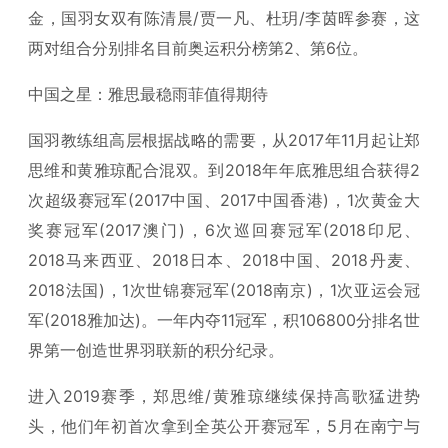
金，国羽女双有陈清晨/贾一凡、杜玥/李茵晖参赛，这
两对组合分别排名目前奥运积分榜第2、第6位。
中国之星：雅思最稳雨菲值得期待
国羽教练组高层根据战略的需要，从2017年11月起让郑
思维和黄雅琼配合混双。到2018年年底雅思组合获得2
次超级赛冠军(2017中国、2017中国香港)，1次黄金大
奖赛冠军(2017澳门)，6次巡回赛冠军(2018印尼、
2018马来西亚、2018日本、2018中国、2018丹麦、
2018法国)，1次世锦赛冠军(2018南京)，1次亚运会冠
军(2018雅加达)。一年内夺11冠军，积106800分排名世
界第一创造世界羽联新的积分纪录。
进入2019赛季，郑思维/黄雅琼继续保持高歌猛进势
头，他们年初首次拿到全英公开赛冠军，5月在南宁与