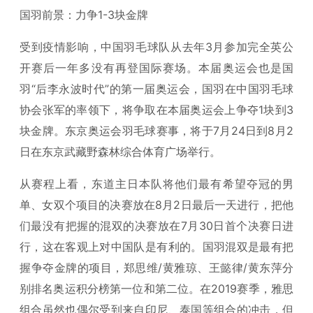
国羽前景：力争1-3块金牌
受到疫情影响，中国羽毛球队从去年3月参加完全英公
开赛后一年多没有再登国际赛场。本届奥运会也是国
羽“后李永波时代”的第一届奥运会，国羽在中国羽毛球
协会张军的率领下，将争取在本届奥运会上争夺1块到3
块金牌。东京奥运会羽毛球赛事，将于7月24日到8月2
日在东京武藏野森林综合体育广场举行。
从赛程上看，东道主日本队将他们最有希望夺冠的男
单、女双个项目的决赛放在8月2日最后一天进行，把他
们最没有把握的混双的决赛放在7月30日首个决赛日进
行，这在客观上对中国队是有利的。国羽混双是最有把
握争夺金牌的项目，郑思维/黄雅琼、王懿律/黄东萍分
别排名奥运积分榜第一位和第二位。在2019赛季，雅思
组合虽然也偶尔受到来自印尼、泰国等组合的冲击，但