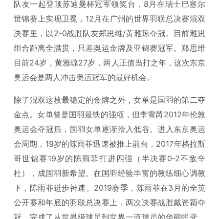
队友一起登顶苏迪曼杯冠军领奖台，8月在瑞士巴塞尔
世锦赛上实现卫冕，12月在广州的世界羽联总决赛混双
决赛里，以2-0战胜队友郑思维/黄雅琼夺冠。目前雅思
组合距离全满贯，只差奥运金牌及亚锦赛冠军。郑思维
目前24岁，黄雅琼27岁，两人正值当打之年，这次东京
奥运会是两人冲击奥运冠军的最好机会。
除了混双这枚最稳定的金牌之外，女单是国羽的第二夺
金点。女单曾是国羽最铁的强项，但李雪芮2012年伦敦
奥运会夺冠后，国羽女单逐渐滑入低谷。进入东京奥运
会周期，19岁的陈雨菲迅速被推上前台，2017年格拉斯
哥世锦赛19岁的陈雨菲打进四强（半决赛0-2不敌辛
杜），成国羽新希望。在国羽经验丰富的教练细心调教
下，陈雨菲进步神速。2019赛季，陈雨菲在3月的全英
公开赛和年底的羽联总决赛上，两次决赛战胜戴资颖夺
冠，完成了从世界级球员到世界一流球员的华丽蜕变。