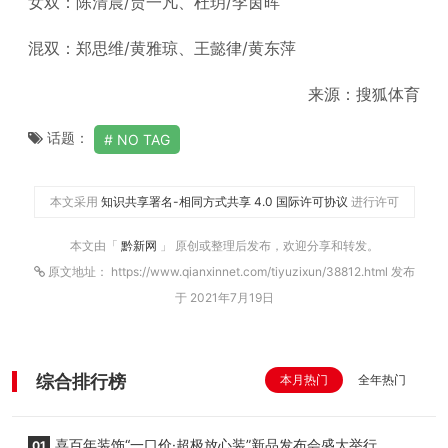
女双：陈清晨/贾一凡、杜玥/李茵晖
混双：郑思维/黄雅琼、王懿律/黄东萍
来源：搜狐体育
话题：
NO TAG
本文采用
知识共享署名-相同方式共享 4.0 国际许可协议
进行许可
本文由「
黔新网
」 原创或整理后发布，欢迎分享和转发。
原文地址： https://www.qianxinnet.com/tiyuzixun/38812.html 发布
于 2021年7月19日
综合排行榜
本月热门
全年热门
喜百年装饰“一口价·超极放心装”新品发布会盛大举行
01