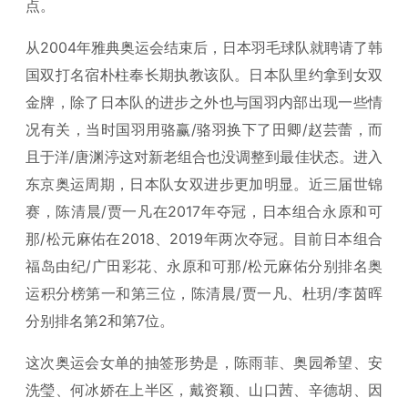
点。
从2004年雅典奥运会结束后，日本羽毛球队就聘请了韩
国双打名宿朴柱奉长期执教该队。日本队里约拿到女双
金牌，除了日本队的进步之外也与国羽内部出现一些情
况有关，当时国羽用骆赢/骆羽换下了田卿/赵芸蕾，而
且于洋/唐渊渟这对新老组合也没调整到最佳状态。进入
东京奥运周期，日本队女双进步更加明显。近三届世锦
赛，陈清晨/贾一凡在2017年夺冠，日本组合永原和可
那/松元麻佑在2018、2019年两次夺冠。目前日本组合
福岛由纪/广田彩花、永原和可那/松元麻佑分别排名奥
运积分榜第一和第三位，陈清晨/贾一凡、杜玥/李茵晖
分别排名第2和第7位。
这次奥运会女单的抽签形势是，陈雨菲、奥园希望、安
洗瑩、何冰娇在上半区，戴资颖、山口茜、辛德胡、因