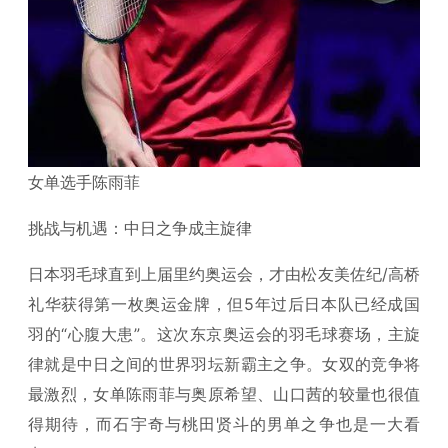
女单选手陈雨菲
挑战与机遇：中日之争成主旋律
日本羽毛球直到上届里约奥运会，才由松友美佐纪/高桥
礼华获得第一枚奥运金牌，但5年过后日本队已经成国
羽的“心腹大患”。这次东京奥运会的羽毛球赛场，主旋
律就是中日之间的世界羽坛新霸主之争。女双的竞争将
最激烈，女单陈雨菲与奥原希望、山口茜的较量也很值
得期待，而石宇奇与桃田贤斗的男单之争也是一大看