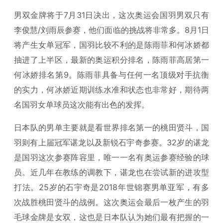
男双金牌将于7月31日决出，这次奥运会国羽男双只有
李俊慧/刘雨辰参赛，他们面临的挑战将非常多。8月1日
将产生女单冠军，国羽比较不利的是陈雨菲和何冰娇都
抽进了上半区，最新的奥运积分排名，陈雨菲高居第一
何冰娇排名第9。陈雨菲具备与任何一名顶级对手抗衡
的实力，何冰娇近期训练水准和状态也非常好，期待两
名国羽女单球员这次能有出色的发挥。
日本队的男单主要就是看世界排名第一的桃田贤斗，国
羽则有上届冠军谌龙以及新锐石宇奇参赛。32岁的谌龙
是国羽这次参赛阵容里，唯一一名有奥运参赛经验的球
员。近几年在教练的调教下，谌龙也在尝试新的进攻型
打法。25岁的石宇奇是2018年世锦赛男单亚军，有多
次战胜桃田贤斗的战例。这次奥运会最后一枚产生的羽
毛球金牌是女双，这也是日本队认为她们最有把握的一