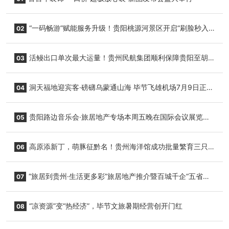
“一码畅游”赋能服务升级！贵阳桃源河景区开启“刷脸秒入
02
园”智慧游玩新模式
活鳗出口单次最大运量！贵州民航集团顺利保障贵阳至胡
03
志明国际生鲜货运任务
洞天福地迎宾客·磅礴乌蒙通山海 毕节飞雄机场7月9日正式
04
复航
贵阳路边音乐会·旅居地产专场本周五晚在国际会议展览中
05
心举行
高原添新丁，萌豚征黔名！贵州海洋馆成功批量繁育三只
06
小海豚，邀您为“高原宝宝”起名
“旅居到贵州·生活更多彩”旅居地产推介暨百城千企“五省
07
+1”房地产联展联销活动在贵阳盛大启幕
“凉资源”变“热经济”，毕节文旅暑期经营创开门红
08