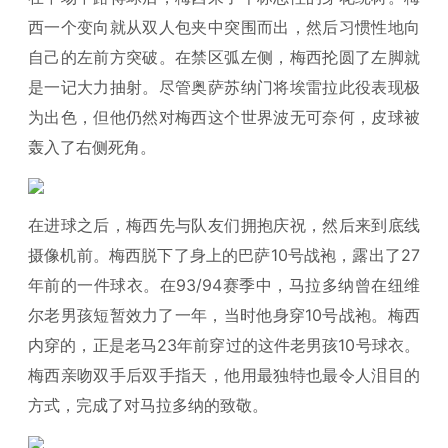
西一个变向就从双人包夹中突围而出，然后习惯性地向
自己的左前方突破。在禁区弧左侧，梅西抡圆了左脚就
是一记大力抽射。尽管奥萨苏纳门将埃雷拉此役表现极
为出色，但他仍然对梅西这个世界波无可奈何，皮球被
轰入了右侧死角。
在进球之后，梅西先与队友们拥抱庆祝，然后来到底线
摄像机前。梅西脱下了身上的巴萨10号战袍，露出了27
年前的一件球衣。在93/94赛季中，马拉多纳曾在纽维
尔老男孩短暂效力了一年，当时他身穿10号战袍。梅西
内穿的，正是老马23年前穿过的这件老男孩10号球衣。
梅西亲吻双手后双手指天，他用最独特也最令人泪目的
方式，完成了对马拉多纳的致敬。