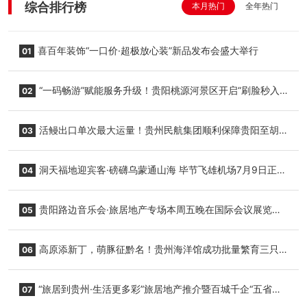
综合排行榜
本月热门
全年热门
喜百年装饰“一口价·超极放心装”新品发布会盛大举行
01
“一码畅游”赋能服务升级！贵阳桃源河景区开启“刷脸秒入
02
园”智慧游玩新模式
活鳗出口单次最大运量！贵州民航集团顺利保障贵阳至胡
03
志明国际生鲜货运任务
洞天福地迎宾客·磅礴乌蒙通山海 毕节飞雄机场7月9日正式
04
复航
贵阳路边音乐会·旅居地产专场本周五晚在国际会议展览中
05
心举行
高原添新丁，萌豚征黔名！贵州海洋馆成功批量繁育三只
06
小海豚，邀您为“高原宝宝”起名
“旅居到贵州·生活更多彩”旅居地产推介暨百城千企“五省
07