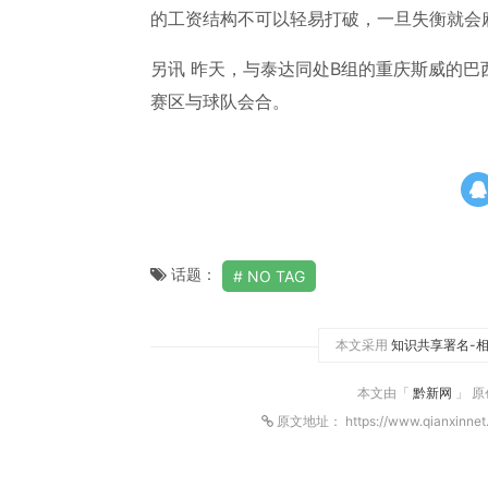
的工资结构不可以轻易打破，一旦失衡就会
另讯 昨天，与泰达同处B组的重庆斯威的
赛区与球队会合。
话题：
NO TAG
本文采用
知识共享署名-相
本文由「
黔新网
」 
原文地址： https://www.qianxinnet