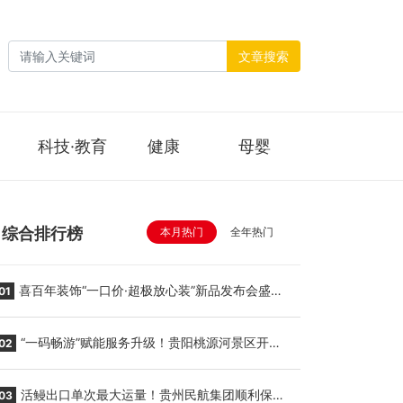
文章搜索
科技·教育
健康
母婴
综合排行榜
本月热门
全年热门
喜百年装饰“一口价·超极放心装”新品发布会盛大
01
举行
“一码畅游”赋能服务升级！贵阳桃源河景区开
02
启“刷脸秒入园”智慧游玩新模式
活鳗出口单次最大运量！贵州民航集团顺利保障
03