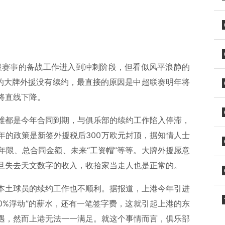
段赛事的备战工作进入到冲刺阶段，但看似风平浪静的
部的大牌外援没有续约，最直接的原因是中超联赛明年将
将直线下降。
维都是今年合同到期，与俱乐部的续约工作陷入停滞，
年的政策是新签外援税后300万欧元封顶，据知情人士
年限、总合同金额、未来“工资帽”等等。大牌外援愿意
旦失去天文数字的收入，收拾家当走人也是正常的。
本土球员的续约工作也不顺利。据报道，上港今年引进
20%浮动”的薪水，还有一笔签字费，这就引起上港的东
遇，然而上港无法一一满足。就这个事情而言，俱乐部