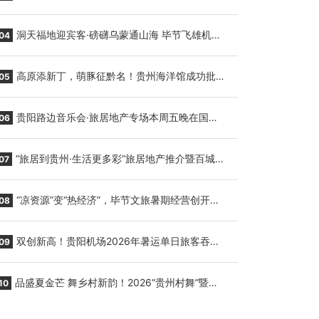
贵阳至胡志明国际生鲜货运任务
洞天福地迎宾客·磅礴乌蒙通山海 毕节飞雄机场
04
7月9日正式复航
高原添新丁，萌豚征黔名！贵州海洋馆成功批量
05
繁育三只小海豚，邀您为“高原宝宝”起名
贵阳路边音乐会·旅居地产专场本周五晚在国际
06
会议展览中心举行
“旅居到贵州·生活更多彩”旅居地产推介暨百城千
07
企“五省+1”房地产联展联销活动在贵阳盛大启幕
“凉资源”变“热经济”，毕节文旅暑期经营创开门
08
红
双创新高！贵阳机场2026年暑运单日旅客吞吐
09
量与航班起降架次齐破纪录
品盛夏金芒 舞乡村新韵！2026“贵州村舞”暨望
10
谟芒果丰收季促消费活动盛大启幕