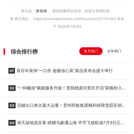
本文由「
黔新网
」 原创或整理后发布，欢迎分享和转发。
原文地址： https://www.qianxinnet.com/tiyuzixun/23174.html 发布
于 2020年7月6日
综合排行榜
本月热门
全年热门
喜百年装饰“一口价·超极放心装”新品发布会盛大举行
01
“一码畅游”赋能服务升级！贵阳桃源河景区开启“刷脸秒入
02
园”智慧游玩新模式
活鳗出口单次最大运量！贵州民航集团顺利保障贵阳至胡
03
志明国际生鲜货运任务
洞天福地迎宾客·磅礴乌蒙通山海 毕节飞雄机场7月9日正式
04