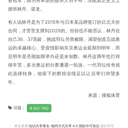
赛冠军，国羽男单新的接班人石宇奇，没能真正意义上
接班林丹、谌龙。
有人说林丹是为了2015年与日本某品牌签订的亿元天价
合同，才苦苦支撑到2020的。但你也不能否认，林丹在
自己36、37高龄，挑战羽坛另类极限、渴望创造五战奥
运的卓越雄心。受疫情影响东京奥运会延期到明年，而
且明年是否能如期举办还是未知数。林丹这两年也打得
很辛苦，多次奥运积分赛遭遇一轮游。一代羽坛传奇就
此选择转身，他留下的辉煌业绩足以让后辈们仰望多
年。
来源：搜狐体育
话题：
NO TAG
本文采用
知识共享署名-相同方式共享 4.0 国际许可协议
进行许可