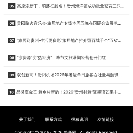
复航
高原添新丁，萌豚征黔名！贵州海洋馆成功批量繁育三只
05
小海豚，邀您为“高原宝宝”起名
贵阳路边音乐会·旅居地产专场本周五晚在国际会议展览中
06
心举行
“旅居到贵州·生活更多彩”旅居地产推介暨百城千企“五省
07
+1”房地产联展联销活动在贵阳盛大启幕
“凉资源”变“热经济”，毕节文旅暑期经营创开门红
08
双创新高！贵阳机场2026年暑运单日旅客吞吐量与航班起
09
降架次齐破纪录
品盛夏金芒 舞乡村新韵！2026“贵州村舞”暨望谟芒果丰收
10
季促消费活动盛大启幕
关于我们
联系方式
投稿说明
友情链接
Copyright
2018- 2026
黔新网
. All Rights Reserved.