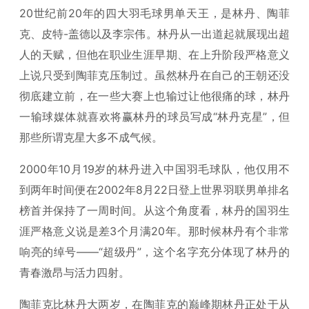
20世纪前20年的四大羽毛球男单天王，是林丹、陶菲
克、皮特-盖德以及李宗伟。林丹从一出道起就展现出超
人的天赋，但他在职业生涯早期、在上升阶段严格意义
上说只受到陶菲克压制过。虽然林丹在自己的王朝还没
彻底建立前，在一些大赛上也输过让他很痛的球，林丹
一输球媒体就喜欢将赢林丹的球员写成“林丹克星”，但
那些所谓克星大多不成气候。
2000年10月19岁的林丹进入中国羽毛球队，他仅用不
到两年时间便在2002年8月22日登上世界羽联男单排名
榜首并保持了一周时间。从这个角度看，林丹的国羽生
涯严格意义说是差3个月满20年。那时候林丹有个非常
响亮的绰号——“超级丹”，这个名字充分体现了林丹的
青春激昂与活力四射。
陶菲克比林丹大两岁，在陶菲克的巅峰期林丹正处于从