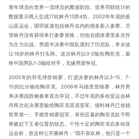
青年球员向世界一流球员的爬坡阶段。世界羽联统计的
数据显示两人交战17此林丹13胜4负。2002年年底的釜
山亚运会，国羽派遣包括林丹在内的很多新人参赛。尽
管林丹没有获得单打参赛资格，但他在团体赛里多次作
为主力出战。男团半决赛中国队遇到了印尼队，李永波
让19岁的林丹打头阵。这次林丹以0-2输给陶菲克，最
终中国男队1-3输给对手，无缘男团争冠。
2005年的羽毛球世锦赛，打进决赛的林丹以3-15、7-
15的比分输给陶菲克。2006年马德里世锦赛，林丹男
单决赛战胜鲍春来首次夺冠，不过年底的多哈亚运会林
丹再次在决赛里输给陶菲克屈居亚军。彼时林丹已坐稳
世界第一、手握世锦赛冠军，有些迟暮的陶菲克处于即
将被赶下王者位置的状态。个性十足的陶菲克在多哈亚
运会前，曾这样公开撕林丹：“我不喜欢林，他只是一个