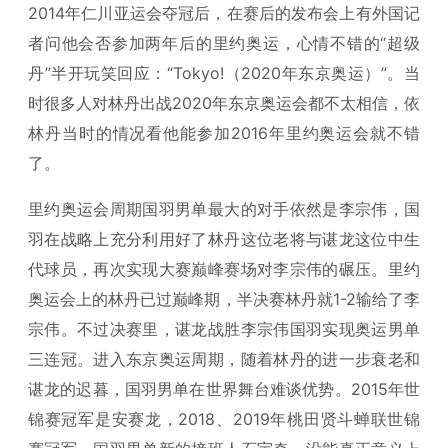
2014年仁川亚运会夺冠后，在赛后的发布会上有外国记
者问他会否参加两年后的里约奥运，心情不错的“超级
丹”半开玩笑回应：“Tokyo!（2020年东京奥运）”。当
时很多人对林丹出战2020年东京奥运会都不太相信，依
林丹当时的情况看他能参加2016年里约奥运会就不错
了。
里约奥运会周期国羽男单最大的对手依然是李宗伟，国
羽在战略上充分利用好了林丹这位老将与谌龙这位中生
代球员，再次实现大赛巅峰赛场对李宗伟的碾压。里约
奥运会上的林丹已过巅峰期，半决赛林丹就1-2输给了李
宗伟。不过决赛里，谌龙战胜李宗伟国羽实现奥运男单
三连冠。进入东京奥运周期，随着林丹的进一步衰老和
谌龙的迟暮，国羽男单在世界舞台难谈优势。2015年世
锦赛冠军是安赛龙，2018、2019年桃田贤斗蝉联世锦