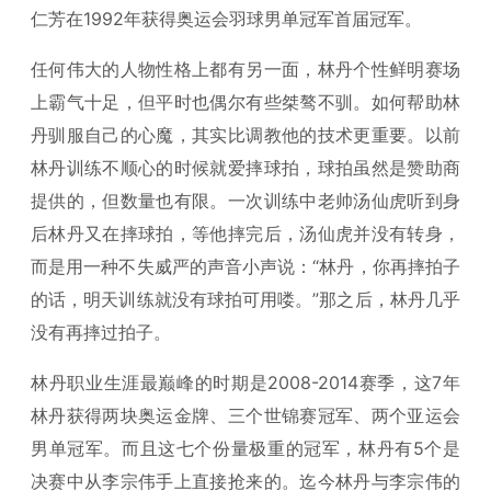
仁芳在1992年获得奥运会羽球男单冠军首届冠军。
任何伟大的人物性格上都有另一面，林丹个性鲜明赛场
上霸气十足，但平时也偶尔有些桀骜不驯。如何帮助林
丹驯服自己的心魔，其实比调教他的技术更重要。以前
林丹训练不顺心的时候就爱摔球拍，球拍虽然是赞助商
提供的，但数量也有限。一次训练中老帅汤仙虎听到身
后林丹又在摔球拍，等他摔完后，汤仙虎并没有转身，
而是用一种不失威严的声音小声说：“林丹，你再摔拍子
的话，明天训练就没有球拍可用喽。”那之后，林丹几乎
没有再摔过拍子。
林丹职业生涯最巅峰的时期是2008-2014赛季，这7年
林丹获得两块奥运金牌、三个世锦赛冠军、两个亚运会
男单冠军。而且这七个份量极重的冠军，林丹有5个是
决赛中从李宗伟手上直接抢来的。迄今林丹与李宗伟的