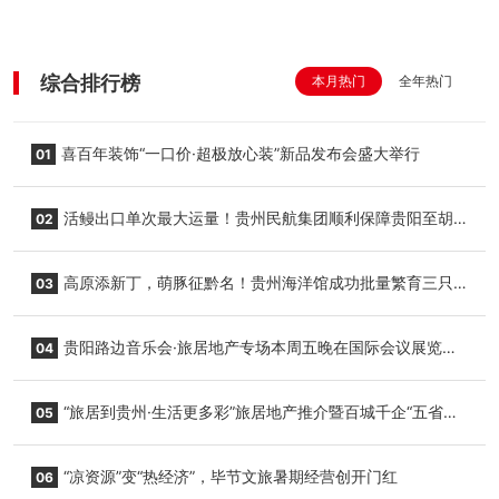
综合排行榜
本月热门
全年热门
喜百年装饰“一口价·超极放心装”新品发布会盛大举行
01
活鳗出口单次最大运量！贵州民航集团顺利保障贵阳至胡
02
志明国际生鲜货运任务
高原添新丁，萌豚征黔名！贵州海洋馆成功批量繁育三只
03
小海豚，邀您为“高原宝宝”起名
贵阳路边音乐会·旅居地产专场本周五晚在国际会议展览中
04
心举行
“旅居到贵州·生活更多彩”旅居地产推介暨百城千企“五省
05
+1”房地产联展联销活动在贵阳盛大启幕
“凉资源”变“热经济”，毕节文旅暑期经营创开门红
06