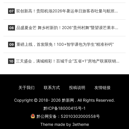
双创新高！贵阳机场2026年暑运单日旅客吞吐量与航班起
07
降架次齐破纪录
品盛夏金芒 舞乡村新韵！2026“贵州村舞”暨望谟芒果丰收
08
季促消费活动盛大启幕
重磅上线，首发限免！100+智学课包为学生“精准补钙”
09
三天盛会，满城精彩！百城千企“五省+1”房地产联展联销活
10
动圆满收官
关于我们
联系方式
投稿说明
友情链接
Copyright
2018- 2026
黔新网
. All Rights Reserved.
黔ICP备18000415号-1
黔公网安备：52010302000558号
Theme made by
3etheme