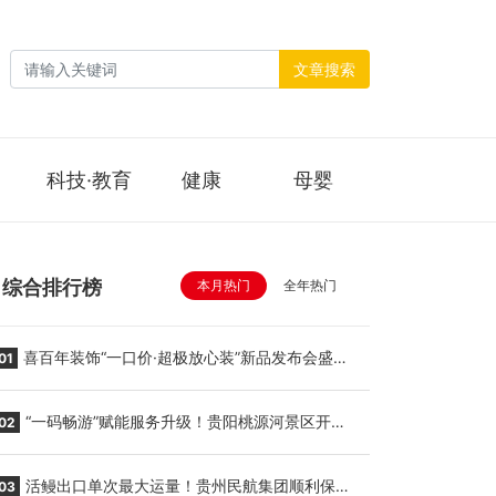
文章搜索
科技·教育
健康
母婴
综合排行榜
本月热门
全年热门
喜百年装饰“一口价·超极放心装”新品发布会盛大
01
举行
“一码畅游”赋能服务升级！贵阳桃源河景区开
02
启“刷脸秒入园”智慧游玩新模式
活鳗出口单次最大运量！贵州民航集团顺利保障
03