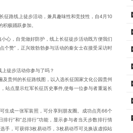
走长征路线上徒步活动，兼具趣味性和竞技性，自4月10
的积极踊跃参加。
慎小心，自觉做好防护，线上长征徒步活动既方便我们
点个赞”，正兴致勃勃参与活动的秦女士在接受采访时
遍及贵州的长征路线图，以入选长征国家文化公园贵州
点，站点显示红军长征历史事件,使每一位参与者重返长
可生成一张军装照，可分享到朋友圈。成功点亮66个
日排行”和“总排行”功能，显示参与者当天步数排行情
参赛选手，可获得3枚易动币，3枚易动币可兑换该虚拟站