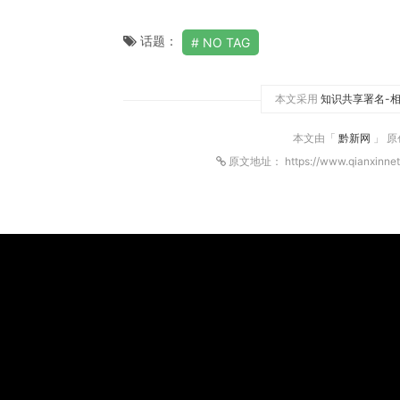
话题：
NO TAG
本文采用
知识共享署名-相
本文由「
黔新网
」 
原文地址： https://www.qianxinnet