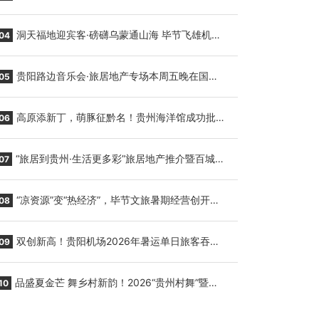
贵阳至胡志明国际生鲜货运任务
洞天福地迎宾客·磅礴乌蒙通山海 毕节飞雄机场
04
7月9日正式复航
贵阳路边音乐会·旅居地产专场本周五晚在国际
05
会议展览中心举行
高原添新丁，萌豚征黔名！贵州海洋馆成功批量
06
繁育三只小海豚，邀您为“高原宝宝”起名
“旅居到贵州·生活更多彩”旅居地产推介暨百城千
07
企“五省+1”房地产联展联销活动在贵阳盛大启幕
“凉资源”变“热经济”，毕节文旅暑期经营创开门
08
红
双创新高！贵阳机场2026年暑运单日旅客吞吐
09
量与航班起降架次齐破纪录
品盛夏金芒 舞乡村新韵！2026“贵州村舞”暨望
10
谟芒果丰收季促消费活动盛大启幕