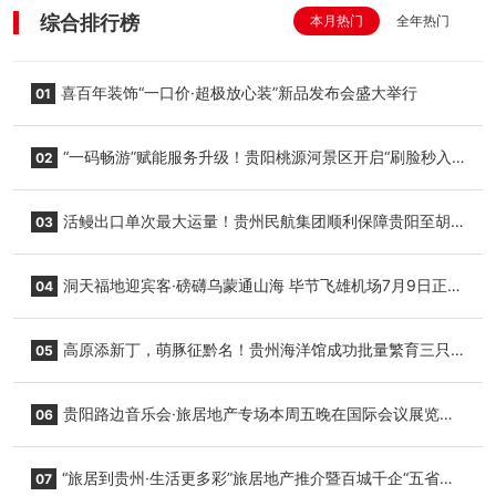
综合排行榜
本月热门
全年热门
喜百年装饰“一口价·超极放心装”新品发布会盛大举行
01
“一码畅游”赋能服务升级！贵阳桃源河景区开启“刷脸秒入
02
园”智慧游玩新模式
活鳗出口单次最大运量！贵州民航集团顺利保障贵阳至胡
03
志明国际生鲜货运任务
洞天福地迎宾客·磅礴乌蒙通山海 毕节飞雄机场7月9日正式
04
复航
高原添新丁，萌豚征黔名！贵州海洋馆成功批量繁育三只
05
小海豚，邀您为“高原宝宝”起名
贵阳路边音乐会·旅居地产专场本周五晚在国际会议展览中
06
心举行
“旅居到贵州·生活更多彩”旅居地产推介暨百城千企“五省
07