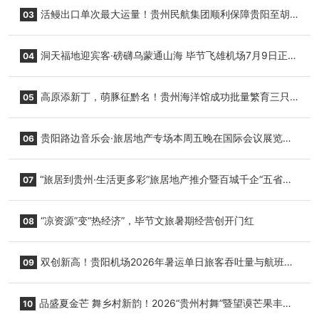
园”智慧游玩新模式
活鳗出口单次最大运量！贵州民航集团顺利保障贵阳至胡
03
志明国际生鲜货运任务
洞天福地迎宾客·磅礴乌蒙通山海 毕节飞雄机场7月9日正式
04
复航
高原添新丁，萌豚征黔名！贵州海洋馆成功批量繁育三只
05
小海豚，邀您为“高原宝宝”起名
贵阳路边音乐会·旅居地产专场本周五晚在国际会议展览中
06
心举行
“旅居到贵州·生活更多彩”旅居地产推介暨百城千企“五省
07
+1”房地产联展联销活动在贵阳盛大启幕
“凉资源”变“热经济”，毕节文旅暑期经营创开门红
08
双创新高！贵阳机场2026年暑运单日旅客吞吐量与航班起
09
降架次齐破纪录
品盛夏金芒 舞乡村新韵！2026“贵州村舞”暨望谟芒果丰收
10