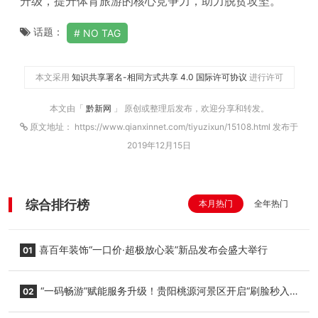
升级，提升体育旅游的核心竞争力，助力脱贫攻坚。
话题：
NO TAG
本文采用
知识共享署名-相同方式共享 4.0 国际许可协议
进行许可
本文由「
黔新网
」 原创或整理后发布，欢迎分享和转发。
原文地址： https://www.qianxinnet.com/tiyuzixun/15108.html 发布于
2019年12月15日
综合排行榜
本月热门
全年热门
喜百年装饰“一口价·超极放心装”新品发布会盛大举行
01
“一码畅游”赋能服务升级！贵阳桃源河景区开启“刷脸秒入
02