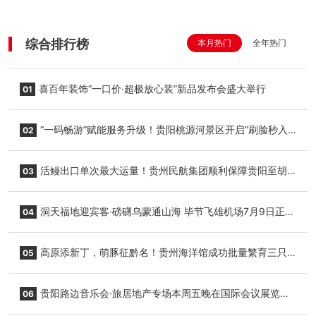
综合排行榜
本月热门
全年热门
喜百年装饰“一口价·超极放心装”新品发布会盛大举行
01
“一码畅游”赋能服务升级！贵阳桃源河景区开启“刷脸秒入
02
园”智慧游玩新模式
活鳗出口单次最大运量！贵州民航集团顺利保障贵阳至胡
03
志明国际生鲜货运任务
洞天福地迎宾客·磅礴乌蒙通山海 毕节飞雄机场7月9日正式
04
复航
高原添新丁，萌豚征黔名！贵州海洋馆成功批量繁育三只
05
小海豚，邀您为“高原宝宝”起名
贵阳路边音乐会·旅居地产专场本周五晚在国际会议展览中
06