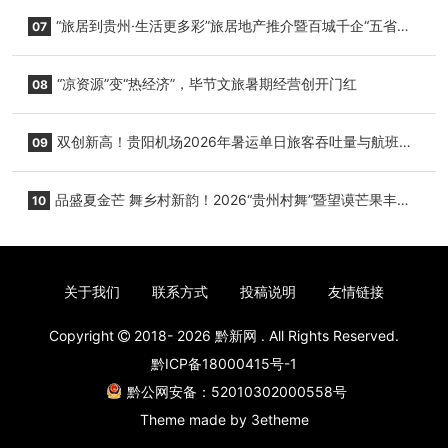
心举行
“旅居到贵州·生活更多彩”旅居地产推介暨百城千企“五省
07
+1”房地产联展联销活动在贵阳盛大启幕
“凉资源”变“热经济”，毕节文旅暑期经营创开门红
08
双创新高！贵阳机场2026年暑运单日旅客吞吐量与航班起
09
降架次齐破纪录
品盛夏金芒 舞乡村新韵！2026“贵州村舞”暨望谟芒果丰收
10
季促消费活动盛大启幕
关于我们
联系方式
投稿说明
友情链接
Copyright
2018- 2026
黔新网
. All Rights Reserved.
黔ICP备18000415号-1
黔公网安备：52010302000558号
Theme made by
3etheme