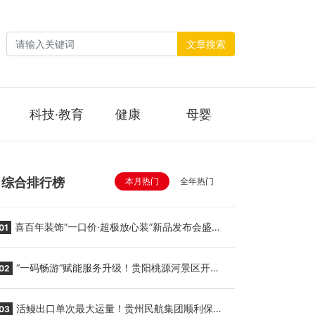
文章搜索
科技·教育
健康
母婴
综合排行榜
本月热门
全年热门
喜百年装饰“一口价·超极放心装”新品发布会盛大
01
举行
“一码畅游”赋能服务升级！贵阳桃源河景区开
02
启“刷脸秒入园”智慧游玩新模式
活鳗出口单次最大运量！贵州民航集团顺利保障
03