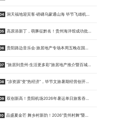
贵阳至胡志明国际生鲜货运任务
洞天福地迎宾客·磅礴乌蒙通山海 毕节飞雄机场
04
7月9日正式复航
高原添新丁，萌豚征黔名！贵州海洋馆成功批量
05
繁育三只小海豚，邀您为“高原宝宝”起名
贵阳路边音乐会·旅居地产专场本周五晚在国际
06
会议展览中心举行
“旅居到贵州·生活更多彩”旅居地产推介暨百城千
07
企“五省+1”房地产联展联销活动在贵阳盛大启幕
“凉资源”变“热经济”，毕节文旅暑期经营创开门
08
红
双创新高！贵阳机场2026年暑运单日旅客吞吐
09
量与航班起降架次齐破纪录
品盛夏金芒 舞乡村新韵！2026“贵州村舞”暨望
10
谟芒果丰收季促消费活动盛大启幕