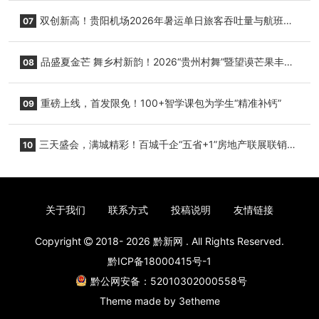
双创新高！贵阳机场2026年暑运单日旅客吞吐量与航班起
07
降架次齐破纪录
品盛夏金芒 舞乡村新韵！2026“贵州村舞”暨望谟芒果丰收
08
季促消费活动盛大启幕
重磅上线，首发限免！100+智学课包为学生“精准补钙”
09
三天盛会，满城精彩！百城千企“五省+1”房地产联展联销活
10
动圆满收官
关于我们
联系方式
投稿说明
友情链接
Copyright
2018- 2026
黔新网
. All Rights Reserved.
黔ICP备18000415号-1
黔公网安备：52010302000558号
Theme made by
3etheme