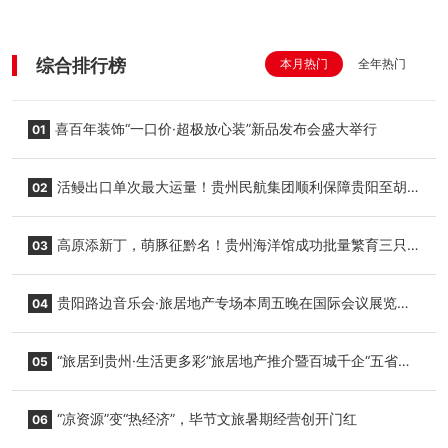
综合排行榜
本月热门
全年热门
喜百年装饰“一口价·超极放心装”新品发布会盛大举行
01
活鳗出口单次最大运量！贵州民航集团顺利保障贵阳至胡
02
志明国际生鲜货运任务
高原添新丁，萌豚征黔名！贵州海洋馆成功批量繁育三只
03
小海豚，邀您为“高原宝宝”起名
贵阳路边音乐会·旅居地产专场本周五晚在国际会议展览中
04
心举行
“旅居到贵州·生活更多彩”旅居地产推介暨百城千企“五省
05
+1”房地产联展联销活动在贵阳盛大启幕
“凉资源”变“热经济”，毕节文旅暑期经营创开门红
06