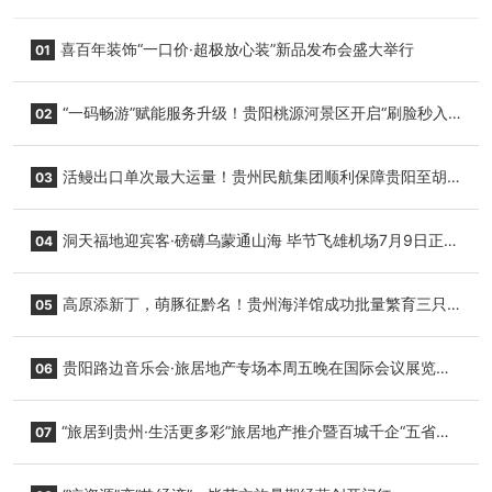
喜百年装饰“一口价·超极放心装”新品发布会盛大举行
01
“一码畅游”赋能服务升级！贵阳桃源河景区开启“刷脸秒入
02
园”智慧游玩新模式
活鳗出口单次最大运量！贵州民航集团顺利保障贵阳至胡
03
志明国际生鲜货运任务
洞天福地迎宾客·磅礴乌蒙通山海 毕节飞雄机场7月9日正式
04
复航
高原添新丁，萌豚征黔名！贵州海洋馆成功批量繁育三只
05
小海豚，邀您为“高原宝宝”起名
贵阳路边音乐会·旅居地产专场本周五晚在国际会议展览中
06
心举行
“旅居到贵州·生活更多彩”旅居地产推介暨百城千企“五省
07
+1”房地产联展联销活动在贵阳盛大启幕