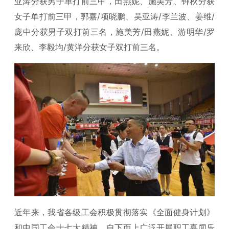
亚涛分获男子单打前三甲，田燕妮、施美芳、钟秋分获
女子单打前三甲，郭嘉/项晓鹏、吴亚涛/李兰波、姜维/
庞中分获男子双打前三名，施美芳/田燕妮、游明华/罗
来欣、李毅均/黄洋分获女子双打前三名。
近年来，我省各级工会积极贯彻落实《全面健身计划》
和中国工会十七大精神，自下而上广泛开展职工喜闻乐