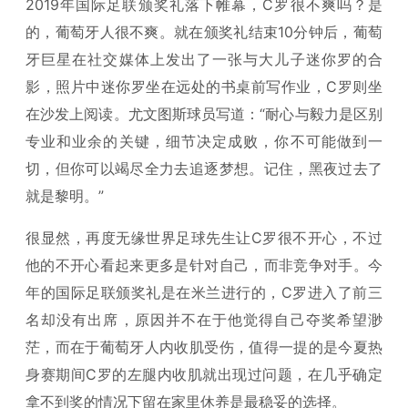
2019年国际足联颁奖礼落下帷幕，C罗很不爽吗？是
的，葡萄牙人很不爽。就在颁奖礼结束10分钟后，葡萄
牙巨星在社交媒体上发出了一张与大儿子迷你罗的合
影，照片中迷你罗坐在远处的书桌前写作业，C罗则坐
在沙发上阅读。尤文图斯球员写道：“耐心与毅力是区别
专业和业余的关键，细节决定成败，你不可能做到一
切，但你可以竭尽全力去追逐梦想。记住，黑夜过去了
就是黎明。”
很显然，再度无缘世界足球先生让C罗很不开心，不过
他的不开心看起来更多是针对自己，而非竞争对手。今
年的国际足联颁奖礼是在米兰进行的，C罗进入了前三
名却没有出席，原因并不在于他觉得自己夺奖希望渺
茫，而在于葡萄牙人内收肌受伤，值得一提的是今夏热
身赛期间C罗的左腿内收肌就出现过问题，在几乎确定
拿不到奖的情况下留在家里休养是最稳妥的选择。