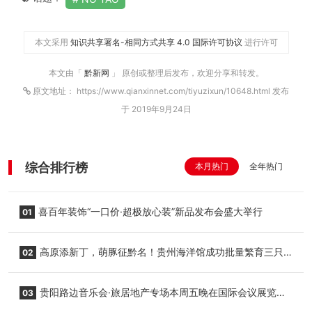
本文采用
知识共享署名-相同方式共享 4.0 国际许可协议
进行许可
本文由「
黔新网
」 原创或整理后发布，欢迎分享和转发。
原文地址： https://www.qianxinnet.com/tiyuzixun/10648.html 发布
于 2019年9月24日
综合排行榜
本月热门
全年热门
喜百年装饰“一口价·超极放心装”新品发布会盛大举行
01
高原添新丁，萌豚征黔名！贵州海洋馆成功批量繁育三只
02
小海豚，邀您为“高原宝宝”起名
贵阳路边音乐会·旅居地产专场本周五晚在国际会议展览中
03