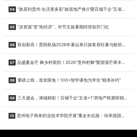
心举行
“旅居到贵州·生活更多彩”旅居地产推介暨百城千企“五省
04
+1”房地产联展联销活动在贵阳盛大启幕
“凉资源”变“热经济”，毕节文旅暑期经营创开门红
05
双创新高！贵阳机场2026年暑运单日旅客吞吐量与航班起
06
降架次齐破纪录
品盛夏金芒 舞乡村新韵！2026“贵州村舞”暨望谟芒果丰收
07
季促消费活动盛大启幕
重磅上线，首发限免！100+智学课包为学生“精准补钙”
08
三天盛会，满城精彩！百城千企“五省+1”房地产联展联销活
09
动圆满收官
贵州电子商务职业技术学院开展“重走长征路・传承报国
10
志”红色研学实践活动