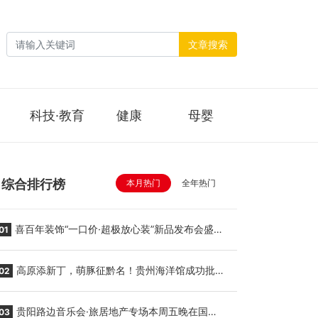
文章搜索
科技·教育
健康
母婴
综合排行榜
本月热门
全年热门
喜百年装饰“一口价·超极放心装”新品发布会盛大
01
举行
高原添新丁，萌豚征黔名！贵州海洋馆成功批量
02
繁育三只小海豚，邀您为“高原宝宝”起名
贵阳路边音乐会·旅居地产专场本周五晚在国际
03