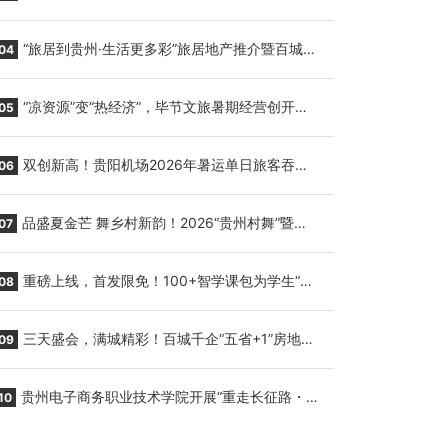
会议展览中心举行
“旅居到贵州·生活更多彩”旅居地产推介暨百城千
04
企“五省+1”房地产联展联销活动在贵阳盛大启幕
“凉资源”变“热经济”，毕节文旅暑期经营创开门
05
红
双创新高！贵阳机场2026年暑运单日旅客吞吐
06
量与航班起降架次齐破纪录
品盛夏金芒 舞乡村新韵！2026“贵州村舞”暨望
07
谟芒果丰收季促消费活动盛大启幕
重磅上线，首发限免！100+智学课包为学生“精
08
准补钙”
三天盛会，满城精彩！百城千企“五省+1”房地产
09
联展联销活动圆满收官
贵州电子商务职业技术学院开展“重走长征路・
10
传承报国志”红色研学实践活动