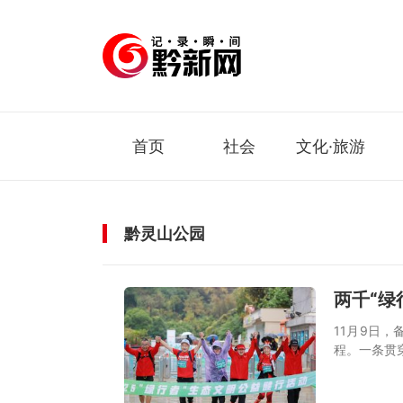
首页
社会
文化·旅游
黔灵山公园
两千“绿
11月9日
程。一条贯穿