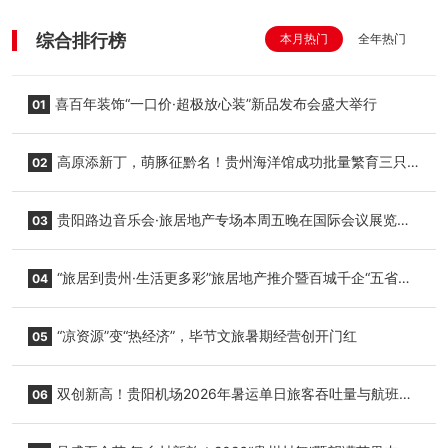
综合排行榜
本月热门
全年热门
喜百年装饰“一口价·超极放心装”新品发布会盛大举行
01
高原添新丁，萌豚征黔名！贵州海洋馆成功批量繁育三只
02
小海豚，邀您为“高原宝宝”起名
贵阳路边音乐会·旅居地产专场本周五晚在国际会议展览中
03
心举行
“旅居到贵州·生活更多彩”旅居地产推介暨百城千企“五省
04
+1”房地产联展联销活动在贵阳盛大启幕
“凉资源”变“热经济”，毕节文旅暑期经营创开门红
05
双创新高！贵阳机场2026年暑运单日旅客吞吐量与航班起
06
降架次齐破纪录