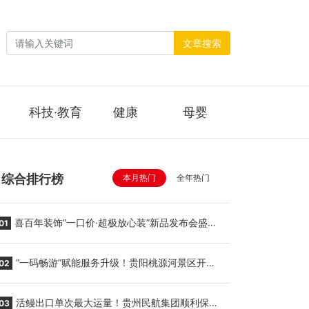
文章搜索
科技·教育
健康
母婴
综合排行榜
本月热门
全年热门
喜百年装饰“一口价·超极放心装”新品发布会盛大
01
举行
“一码畅游”赋能服务升级！贵阳桃源河景区开
02
启“刷脸秒入园”智慧游玩新模式
活鳗出口单次最大运量！贵州民航集团顺利保障
03