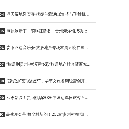
贵阳至胡志明国际生鲜货运任务
洞天福地迎宾客·磅礴乌蒙通山海 毕节飞雄机场
04
7月9日正式复航
高原添新丁，萌豚征黔名！贵州海洋馆成功批量
05
繁育三只小海豚，邀您为“高原宝宝”起名
贵阳路边音乐会·旅居地产专场本周五晚在国际
06
会议展览中心举行
“旅居到贵州·生活更多彩”旅居地产推介暨百城千
07
企“五省+1”房地产联展联销活动在贵阳盛大启幕
“凉资源”变“热经济”，毕节文旅暑期经营创开门
08
红
双创新高！贵阳机场2026年暑运单日旅客吞吐
09
量与航班起降架次齐破纪录
品盛夏金芒 舞乡村新韵！2026“贵州村舞”暨望
10
谟芒果丰收季促消费活动盛大启幕