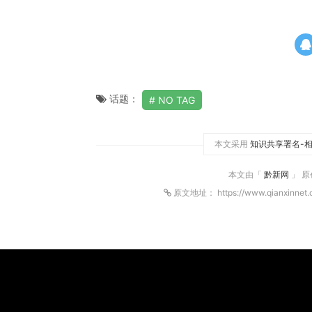
话题：
NO TAG
本文采用
知识共享署名-相
本文由「
黔新网
」 
原文地址： https://www.qianxinnet