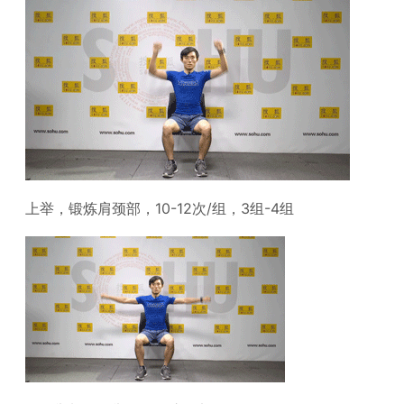
上举，锻炼肩颈部，10-12次/组，3组-4组