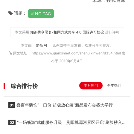
话题：
NO TAG
本文采用
知识共享署名-相同方式共享 4.0 国际许可协议
进行许可
本文由「
黔新网
」 原创或整理后发布，欢迎分享和转发。
原文地址： https://www.qianxinnet.com/shehuixinwen/8354.html 发
布于 2019年9月4日
综合排行榜
本月热门
全年热门
喜百年装饰“一口价·超极放心装”新品发布会盛大举行
01
“一码畅游”赋能服务升级！贵阳桃源河景区开启“刷脸秒入
02