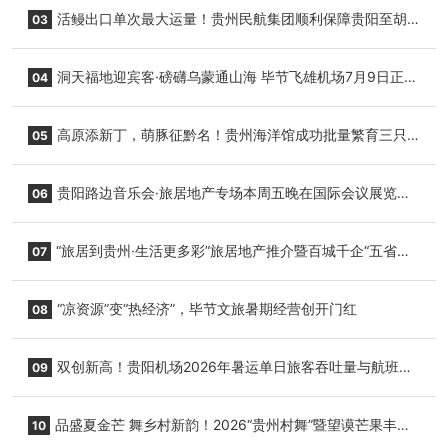
园”智慧游玩新模式
活鳗出口单次最大运量！贵州民航集团顺利保障贵阳至胡
03
志明国际生鲜货运任务
洞天福地迎宾客·磅礴乌蒙通山海 毕节飞雄机场7月9日正式
04
复航
高原添新丁，萌豚征黔名！贵州海洋馆成功批量繁育三只
05
小海豚，邀您为“高原宝宝”起名
贵阳路边音乐会·旅居地产专场本周五晚在国际会议展览中
06
心举行
“旅居到贵州·生活更多彩”旅居地产推介暨百城千企“五省
07
+1”房地产联展联销活动在贵阳盛大启幕
“凉资源”变“热经济”，毕节文旅暑期经营创开门红
08
双创新高！贵阳机场2026年暑运单日旅客吞吐量与航班起
09
降架次齐破纪录
品盛夏金芒 舞乡村新韵！2026“贵州村舞”暨望谟芒果丰收
10