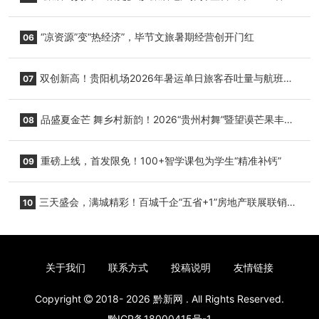
+1”房地产联展联销活动在贵阳盛大启幕
“凉资源”变“热经济”，毕节文旅暑期经营创开门红
06
双创新高！贵阳机场2026年暑运单日旅客吞吐量与航班起
07
降架次齐破纪录
品盛夏金芒 舞乡村新韵！2026“贵州村舞”暨望谟芒果丰收
08
季促消费活动盛大启幕
重磅上线，首发限免！100+智学课包为学生“精准补钙”
09
三天盛会，满城精彩！百城千企“五省+1”房地产联展联销活
10
动圆满收官
关于我们
联系方式
投稿说明
友情链接
Copyright
2018- 2026
黔新网
. All Rights Reserved.
黔ICP备18000415号-1