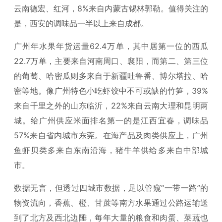
云南德宏、红河，8%来自内蒙古锡林郭勒。值得关注的
是，西安的调味品一半以上来自成都。
广州年水果年货运量62.4万单，其中居第一位的西瓜
22.7万单，主要来自河南周口、襄阳，而第二、第三位
的葡萄、哈密瓜则多来自于新疆吐鲁番、博尔塔拉、哈
密等地。像广州特色小吃虾饺中不可或缺的竹笋，39%
来自千里之外的山东临沂，22%来自云南大理和昆明两
城。给广州供应米面排名第一的是江西宜春，调味品
57%来自省内城市东莞。在海产品及肉类供应上，广州
鱼虾贝类多来自东南沿海，猪牛羊供给多来自中部城
市。
数据无言，但透过四城市数据，足以管窥“一带一路”的
物资流向，香蕉、橙、甘蔗等南方水果通过公路运输送
到了北方及西北边陲，每年大量的粮食和肉蛋、菜蔬也