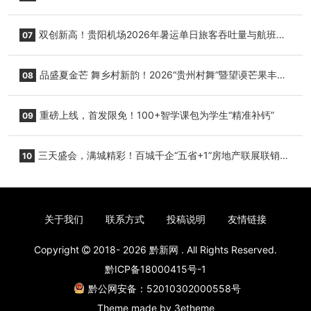
双创新高！贵阳机场2026年暑运单日旅客吞吐量与航班起
07
降架次齐破纪录
品盛夏金芒 舞乡村新韵！2026“贵州村舞”暨望谟芒果丰收
08
季促消费活动盛大启幕
重磅上线，首发限免！100+智学课包为学生“精准补钙”
09
三天盛会，满城精彩！百城千企“五省+1”房地产联展联销活
10
动圆满收官
关于我们
联系方式
投稿说明
友情链接
Copyright
2018- 2026
黔新网
. All Rights Reserved.
黔ICP备18000415号-1
黔公网安备：52010302000558号
Theme made by
3etheme