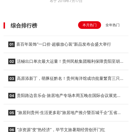
布于 2019年7月17日
综合排行榜
本月热门
全年热门
喜百年装饰“一口价·超极放心装”新品发布会盛大举行
01
活鳗出口单次最大运量！贵州民航集团顺利保障贵阳至胡
02
志明国际生鲜货运任务
高原添新丁，萌豚征黔名！贵州海洋馆成功批量繁育三只
03
小海豚，邀您为“高原宝宝”起名
贵阳路边音乐会·旅居地产专场本周五晚在国际会议展览中
04
心举行
“旅居到贵州·生活更多彩”旅居地产推介暨百城千企“五省
05
+1”房地产联展联销活动在贵阳盛大启幕
“凉资源”变“热经济”，毕节文旅暑期经营创开门红
06