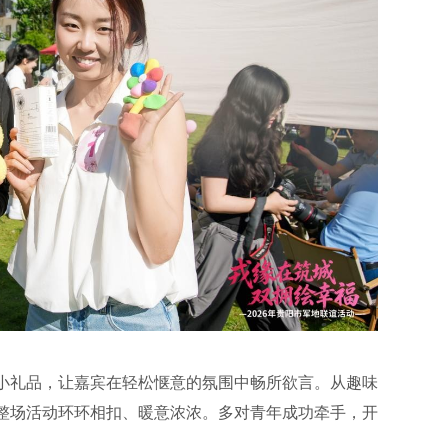
小礼品，让嘉宾在轻松惬意的氛围中畅所欲言。从趣味
整场活动环环相扣、暖意浓浓。多对青年成功牵手，开