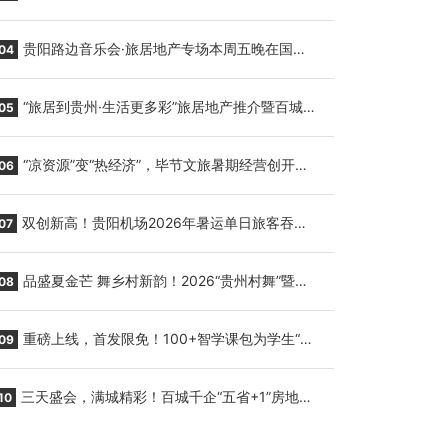
繁育三只小海豚，邀您为“高原宝宝”起名
贵阳路边音乐会·旅居地产专场本周五晚在国际
04
会议展览中心举行
“旅居到贵州·生活更多彩”旅居地产推介暨百城千
05
企“五省+1”房地产联展联销活动在贵阳盛大启幕
“凉资源”变“热经济”，毕节文旅暑期经营创开门
06
红
双创新高！贵阳机场2026年暑运单日旅客吞吐
07
量与航班起降架次齐破纪录
品盛夏金芒 舞乡村新韵！2026“贵州村舞”暨望
08
谟芒果丰收季促消费活动盛大启幕
重磅上线，首发限免！100+智学课包为学生“精
09
准补钙”
三天盛会，满城精彩！百城千企“五省+1”房地产
10
联展联销活动圆满收官