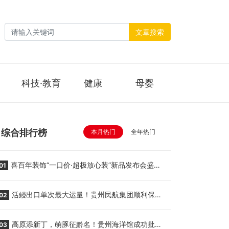
文章搜索
科技·教育
健康
母婴
综合排行榜
本月热门
全年热门
喜百年装饰“一口价·超极放心装”新品发布会盛大
01
举行
活鳗出口单次最大运量！贵州民航集团顺利保障
02
贵阳至胡志明国际生鲜货运任务
高原添新丁，萌豚征黔名！贵州海洋馆成功批量
03