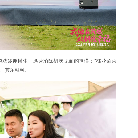
游戏妙趣横生，迅速消除初次见面的拘谨；“桃花朵朵
作、其乐融融。