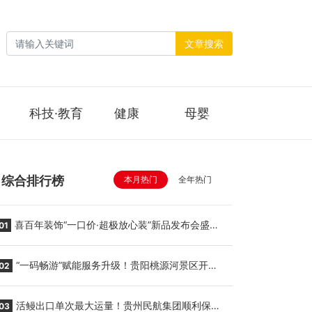
文章搜索
科技·教育
健康
母婴
综合排行榜
本月热门
全年热门
喜百年装饰“一口价·超极放心装”新品发布会盛大
01
举行
“一码畅游”赋能服务升级！贵阳桃源河景区开
02
启“刷脸秒入园”智慧游玩新模式
活鳗出口单次最大运量！贵州民航集团顺利保障
03