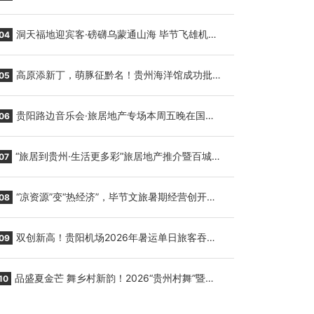
贵阳至胡志明国际生鲜货运任务
洞天福地迎宾客·磅礴乌蒙通山海 毕节飞雄机场
04
7月9日正式复航
高原添新丁，萌豚征黔名！贵州海洋馆成功批量
05
繁育三只小海豚，邀您为“高原宝宝”起名
贵阳路边音乐会·旅居地产专场本周五晚在国际
06
会议展览中心举行
“旅居到贵州·生活更多彩”旅居地产推介暨百城千
07
企“五省+1”房地产联展联销活动在贵阳盛大启幕
“凉资源”变“热经济”，毕节文旅暑期经营创开门
08
红
双创新高！贵阳机场2026年暑运单日旅客吞吐
09
量与航班起降架次齐破纪录
品盛夏金芒 舞乡村新韵！2026“贵州村舞”暨望
10
谟芒果丰收季促消费活动盛大启幕