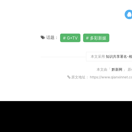
话题：
G+TV
多彩新媒
本文采用
知识共享署名-相
本文由「
黔新网
」 
原文地址： https://www.qianxinnet.