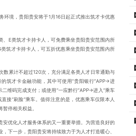
务环境，贵阳贵安将于1月16日起正式推出
筑才卡
优惠
D类、E类筑才卡持卡人，可免费乘坐贵阳贵安范围内所
G类筑才卡持卡人，可五折优惠乘坐贵阳贵安范围内所
次数累计不超过120次，充分满足各类人才日常通勤与
的筑才卡金融功能，其中可使用“贵阳银行”APP→进
示二维码完成支付；或使用“
一应黔行
”APP→进入“乘车
或直接“刷脸”乘车。值得注意的是，优惠乘车仅限本人
将暂停相关权益。
贵安优化人才服务体系的又一重要举措。为营造良好的
业，下一步，贵阳贵安将持续致力于为人才打造暖心、