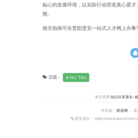
贴心的发展环境，以实际行动营造真心爱才
围。
相关指南可在
贵阳贵安一站式人才网上办事
话题：
NO TAG
本文采用
知识共享署名-相
本文由「
黔新网
」 
原文地址： https://www.qianxinnet.