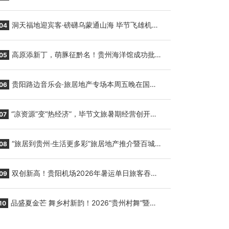
贵阳至胡志明国际生鲜货运任务
洞天福地迎宾客·磅礴乌蒙通山海 毕节飞雄机场
04
7月9日正式复航
高原添新丁，萌豚征黔名！贵州海洋馆成功批量
05
繁育三只小海豚，邀您为“高原宝宝”起名
贵阳路边音乐会·旅居地产专场本周五晚在国际
06
会议展览中心举行
“凉资源”变“热经济”，毕节文旅暑期经营创开门
07
红
“旅居到贵州·生活更多彩”旅居地产推介暨百城千
08
企“五省+1”房地产联展联销活动在贵阳盛大启幕
双创新高！贵阳机场2026年暑运单日旅客吞吐
09
量与航班起降架次齐破纪录
品盛夏金芒 舞乡村新韵！2026“贵州村舞”暨望
10
谟芒果丰收季促消费活动盛大启幕