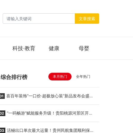
文章搜索
科技·教育
健康
母婴
综合排行榜
本月热门
全年热门
喜百年装饰“一口价·超极放心装”新品发布会盛大
01
举行
“一码畅游”赋能服务升级！贵阳桃源河景区开
02
启“刷脸秒入园”智慧游玩新模式
活鳗出口单次最大运量！贵州民航集团顺利保障
03