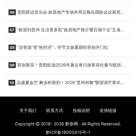
小海豚，邀您为“高原宝宝”起名
贵阳路边音乐会·旅居地产专场本周五晚在国际会议展览中
06
心举行
“旅居到贵州·生活更多彩”旅居地产推介暨百城千企“五省
07
+1”房地产联展联销活动在贵阳盛大启幕
“凉资源”变“热经济”，毕节文旅暑期经营创开门红
08
双创新高！贵阳机场2026年暑运单日旅客吞吐量与航班起
09
降架次齐破纪录
品盛夏金芒 舞乡村新韵！2026“贵州村舞”暨望谟芒果丰收
10
季促消费活动盛大启幕
关于我们
联系方式
投稿说明
友情链接
Copyright
2018- 2026
黔新网
. All Rights Reserved.
黔ICP备18000415号-1