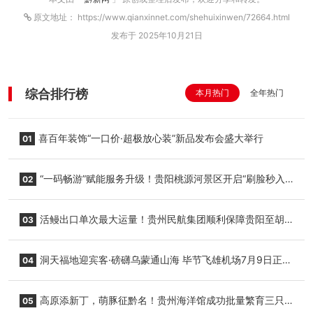
原文地址： https://www.qianxinnet.com/shehuixinwen/72664.html
发布于 2025年10月21日
综合排行榜
本月热门
全年热门
喜百年装饰“一口价·超极放心装”新品发布会盛大举行
01
“一码畅游”赋能服务升级！贵阳桃源河景区开启“刷脸秒入
02
园”智慧游玩新模式
活鳗出口单次最大运量！贵州民航集团顺利保障贵阳至胡
03
志明国际生鲜货运任务
洞天福地迎宾客·磅礴乌蒙通山海 毕节飞雄机场7月9日正式
04
复航
高原添新丁，萌豚征黔名！贵州海洋馆成功批量繁育三只
05