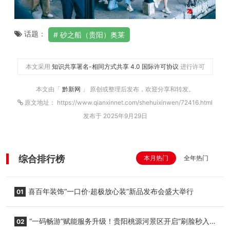
话题：
砂之船（贵阳）奥莱
本文采用
知识共享署名-相同方式共享 4.0 国际许可协议
进行许可
本文由「
黔新网
」 原创或整理后发布，欢迎分享和转发。
原文地址： https://www.qianxinnet.com/shehuixinwen/72416.html
发布于 2025年9月29日
综合排行榜
本月热门
全年热门
喜百年装饰“一口价·超极放心装”新品发布会盛大举行
01
“一码畅游”赋能服务升级！贵阳桃源河景区开启“刷脸秒入
02