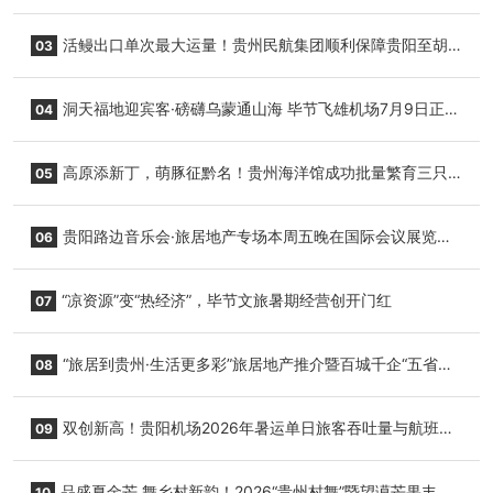
园”智慧游玩新模式
活鳗出口单次最大运量！贵州民航集团顺利保障贵阳至胡
03
志明国际生鲜货运任务
洞天福地迎宾客·磅礴乌蒙通山海 毕节飞雄机场7月9日正式
04
复航
高原添新丁，萌豚征黔名！贵州海洋馆成功批量繁育三只
05
小海豚，邀您为“高原宝宝”起名
贵阳路边音乐会·旅居地产专场本周五晚在国际会议展览中
06
心举行
“凉资源”变“热经济”，毕节文旅暑期经营创开门红
07
“旅居到贵州·生活更多彩”旅居地产推介暨百城千企“五省
08
+1”房地产联展联销活动在贵阳盛大启幕
双创新高！贵阳机场2026年暑运单日旅客吞吐量与航班起
09
降架次齐破纪录
品盛夏金芒 舞乡村新韵！2026“贵州村舞”暨望谟芒果丰收
10