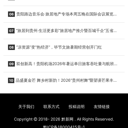
小海豚，邀您为“高原宝宝”起名
贵阳路边音乐会·旅居地产专场本周五晚在国际会议展览中
06
心举行
“旅居到贵州·生活更多彩”旅居地产推介暨百城千企“五省
07
+1”房地产联展联销活动在贵阳盛大启幕
“凉资源”变“热经济”，毕节文旅暑期经营创开门红
08
双创新高！贵阳机场2026年暑运单日旅客吞吐量与航班起
09
降架次齐破纪录
品盛夏金芒 舞乡村新韵！2026“贵州村舞”暨望谟芒果丰收
10
季促消费活动盛大启幕
关于我们
联系方式
投稿说明
友情链接
Copyright
2018- 2026
黔新网
. All Rights Reserved.
黔ICP备18000415号-1