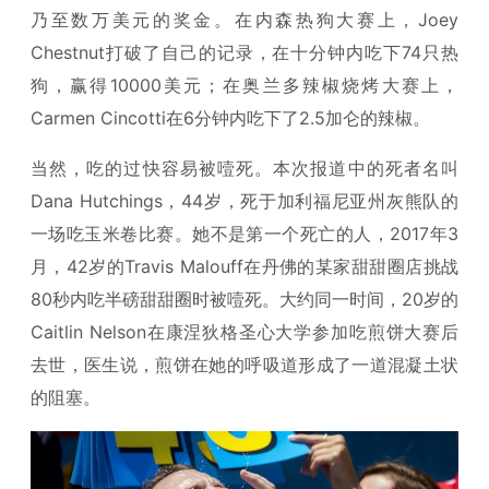
乃至数万美元的奖金。在内森热狗大赛上，Joey
Chestnut打破了自己的记录，在十分钟内吃下74只热
狗，赢得10000美元；在奥兰多辣椒烧烤大赛上，
Carmen Cincotti在6分钟内吃下了2.5加仑的辣椒。
当然，吃的过快容易被噎死。本次报道中的死者名叫
Dana Hutchings，44岁，死于加利福尼亚州灰熊队的
一场吃玉米卷比赛。她不是第一个死亡的人，2017年3
月，42岁的Travis Malouff在丹佛的某家甜甜圈店挑战
80秒内吃半磅甜甜圈时被噎死。大约同一时间，20岁的
Caitlin Nelson在康涅狄格圣心大学参加吃煎饼大赛后
去世，医生说，煎饼在她的呼吸道形成了一道混凝土状
的阻塞。