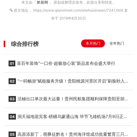
本文由「
黔新网
」 原创或整理后发布，欢迎分享和转发。
原文地址： https://www.qianxinnet.com/shehuixinwen/7241.html 发
布于 2019年8月30日
综合排行榜
本月热门
全年热门
喜百年装饰“一口价·超极放心装”新品发布会盛大举行
01
“一码畅游”赋能服务升级！贵阳桃源河景区开启“刷脸秒入
02
园”智慧游玩新模式
活鳗出口单次最大运量！贵州民航集团顺利保障贵阳至胡
03
志明国际生鲜货运任务
洞天福地迎宾客·磅礴乌蒙通山海 毕节飞雄机场7月9日正式
04
复航
高原添新丁，萌豚征黔名！贵州海洋馆成功批量繁育三只
05