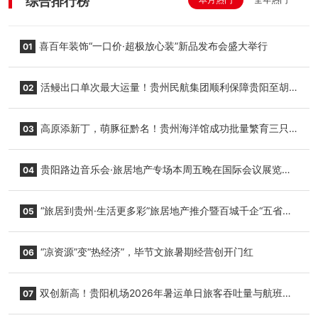
综合排行榜
喜百年装饰“一口价·超极放心装”新品发布会盛大举行
01
活鳗出口单次最大运量！贵州民航集团顺利保障贵阳至胡
02
志明国际生鲜货运任务
高原添新丁，萌豚征黔名！贵州海洋馆成功批量繁育三只
03
小海豚，邀您为“高原宝宝”起名
贵阳路边音乐会·旅居地产专场本周五晚在国际会议展览中
04
心举行
“旅居到贵州·生活更多彩”旅居地产推介暨百城千企“五省
05
+1”房地产联展联销活动在贵阳盛大启幕
“凉资源”变“热经济”，毕节文旅暑期经营创开门红
06
双创新高！贵阳机场2026年暑运单日旅客吞吐量与航班起
07