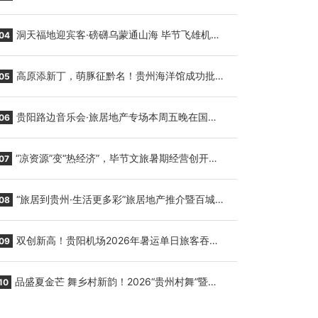
贵阳至胡志明国际生鲜货运任务
洞天福地迎宾客·磅礴乌蒙通山海 毕节飞雄机场
04
7月9日正式复航
高原添新丁，萌豚征黔名！贵州海洋馆成功批量
05
繁育三只小海豚，邀您为“高原宝宝”起名
贵阳路边音乐会·旅居地产专场本周五晚在国际
06
会议展览中心举行
“凉资源”变“热经济”，毕节文旅暑期经营创开门
07
红
“旅居到贵州·生活更多彩”旅居地产推介暨百城千
08
企“五省+1”房地产联展联销活动在贵阳盛大启幕
双创新高！贵阳机场2026年暑运单日旅客吞吐
09
量与航班起降架次齐破纪录
品盛夏金芒 舞乡村新韵！2026“贵州村舞”暨望
10
谟芒果丰收季促消费活动盛大启幕