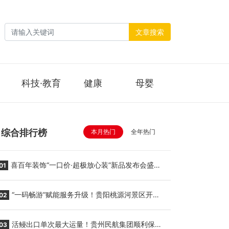
文章搜索
科技·教育
健康
母婴
综合排行榜
本月热门
全年热门
喜百年装饰“一口价·超极放心装”新品发布会盛大
01
举行
“一码畅游”赋能服务升级！贵阳桃源河景区开
02
启“刷脸秒入园”智慧游玩新模式
活鳗出口单次最大运量！贵州民航集团顺利保障
03