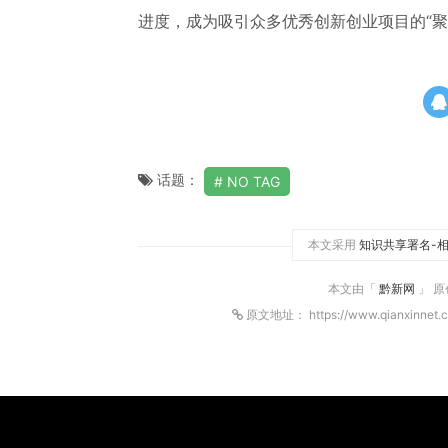
进度，成为吸引众多优秀创新创业项目的“聚
话题：
NO TAG
本文采用
知识共享署名-相
本文由「
黔新网
」 
原文地址： https://www.qianxinnet.