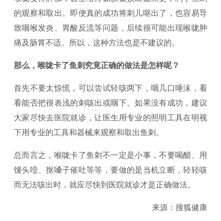
的观察和取出。即便真的成功将刺儿呕出了，也容易导
致咽喉发炎、胃酸反流等问题，后续很可能出现喉咙肿
痛及肠胃不适。所以，这种方法也是不建议的。
那么，喉咙卡了鱼刺究竟正确的做法是怎样呢？
首先不要太惊慌，可以尝试轻咳两下，咽几口唾沫，看
看能否把很表浅的刺咳出或咽下。如果没有成功，建议
大家尽快去医院就诊，让医生用专业的照明工具在明视
下用专业的工具和器械来观察和取出鱼刺。
总而言之，喉咙卡了鱼刺不一定是小事，不要喝醋、用
馒头噎、抠嗓子催吐等等，要做的是当机立断，轻轻咳
而无法咳出时，就应尽快到医院就诊才是正确做法。
来源：搜狐健康