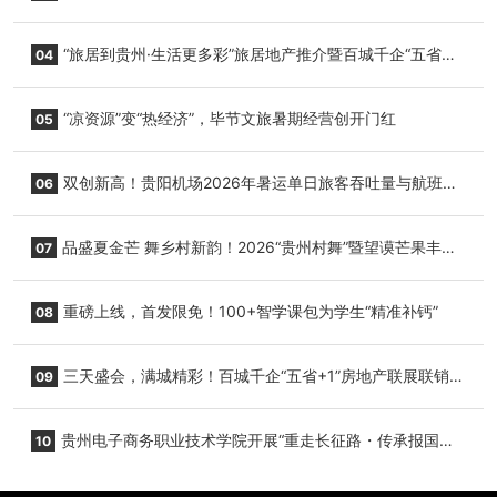
心举行
“旅居到贵州·生活更多彩”旅居地产推介暨百城千企“五省
04
+1”房地产联展联销活动在贵阳盛大启幕
“凉资源”变“热经济”，毕节文旅暑期经营创开门红
05
双创新高！贵阳机场2026年暑运单日旅客吞吐量与航班起
06
降架次齐破纪录
品盛夏金芒 舞乡村新韵！2026“贵州村舞”暨望谟芒果丰收
07
季促消费活动盛大启幕
重磅上线，首发限免！100+智学课包为学生“精准补钙”
08
三天盛会，满城精彩！百城千企“五省+1”房地产联展联销活
09
动圆满收官
贵州电子商务职业技术学院开展“重走长征路・传承报国
10
志”红色研学实践活动