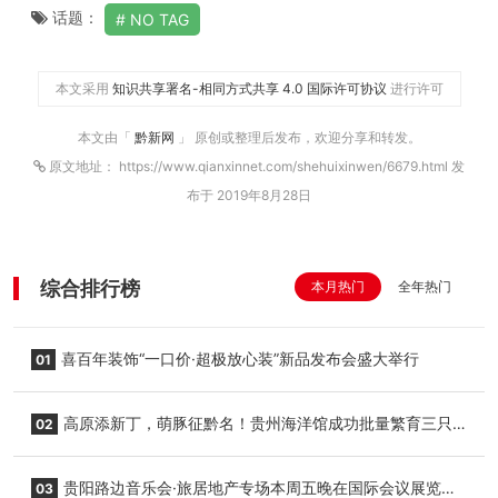
话题：
NO TAG
本文采用
知识共享署名-相同方式共享 4.0 国际许可协议
进行许可
本文由「
黔新网
」 原创或整理后发布，欢迎分享和转发。
原文地址： https://www.qianxinnet.com/shehuixinwen/6679.html 发
布于 2019年8月28日
综合排行榜
本月热门
全年热门
喜百年装饰“一口价·超极放心装”新品发布会盛大举行
01
高原添新丁，萌豚征黔名！贵州海洋馆成功批量繁育三只
02
小海豚，邀您为“高原宝宝”起名
贵阳路边音乐会·旅居地产专场本周五晚在国际会议展览中
03