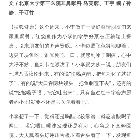
文 / 北京大学第三医院耳鼻喉科 马芙蓉、王宇 编 / 孙
静、干玎竹
【搜狐健康】这个周末，小李做了一桌好菜请朋友们来
家里聚餐，红烧鱼作为小李的拿手好菜被压轴端上餐
桌，引来朋友们的齐声赞叹。小李边眉飞色舞地聊着，
边夹了块鱼吃，谁知刚吃一口，就感到嗓子刺痛，心中
大呼不妙，鱼刺卡在喉咙了！小李跟大伙一说，朋友们
七嘴八舌议论起来，有的说“快喝点醋，把鱼刺化了就好
了”，有的说“大口吞两块馒头，把鱼刺噎下去”，还有的
说“抠抠嗓子眼，把它吐出来”，只有当过红十字会志愿
者的小王说“要不还是去医院看看吧”。
小李想了一下，觉得还是喝醋比较靠谱，就忍者酸喝了
两口，喝完咽口唾沫发现还是有刺，心急之下直奔医
院，大夫戴着头灯用压舌板压着舌头看了一下，发现鱼