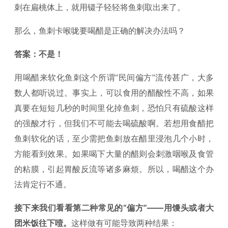
刺在扁桃体上，就用镊子轻轻将鱼刺取出来了。
那么，鱼刺卡喉咙要喝醋是正确的解决办法吗？
答案：不是！
用喝醋来软化鱼刺这个所谓“民间偏方”流传甚广，大多
数人都听说过。事实上，可以食用的醋酸性不高，如果
真要在短短几秒的时间里化掉鱼刺，恐怕只有硫酸这样
的强酸才行，但我们不可能去喝硫酸啊。若想用食醋把
鱼刺软化的话，至少需把鱼刺放在醋里浸泡几个小时，
方能看到效果。如果喝下大量的醋则会刺激咽喉及食管
的粘膜，引起胃酸反流等诸多麻烦。所以，喝醋这个办
法肯定行不通。
接下来我们看看第二种常见的“偏方”——用馒头或者大
团米饭往下噎。
这样做有可能导致两种结果：