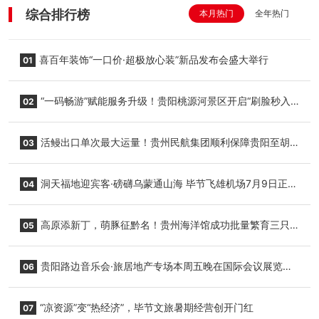
综合排行榜
本月热门
全年热门
喜百年装饰“一口价·超极放心装”新品发布会盛大举行
01
“一码畅游”赋能服务升级！贵阳桃源河景区开启“刷脸秒入
02
园”智慧游玩新模式
活鳗出口单次最大运量！贵州民航集团顺利保障贵阳至胡
03
志明国际生鲜货运任务
洞天福地迎宾客·磅礴乌蒙通山海 毕节飞雄机场7月9日正式
04
复航
高原添新丁，萌豚征黔名！贵州海洋馆成功批量繁育三只
05
小海豚，邀您为“高原宝宝”起名
贵阳路边音乐会·旅居地产专场本周五晚在国际会议展览中
06
心举行
“凉资源”变“热经济”，毕节文旅暑期经营创开门红
07