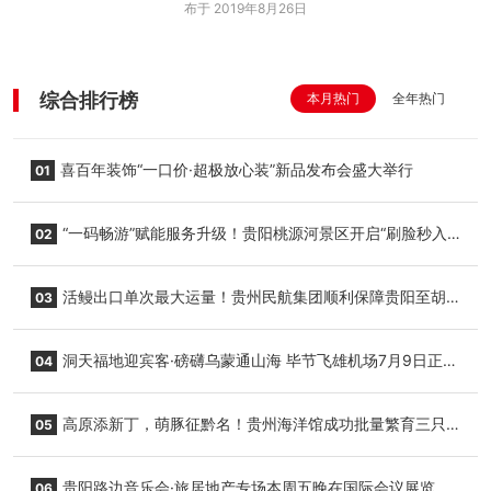
布于 2019年8月26日
综合排行榜
本月热门
全年热门
喜百年装饰“一口价·超极放心装”新品发布会盛大举行
01
“一码畅游”赋能服务升级！贵阳桃源河景区开启“刷脸秒入
02
园”智慧游玩新模式
活鳗出口单次最大运量！贵州民航集团顺利保障贵阳至胡
03
志明国际生鲜货运任务
洞天福地迎宾客·磅礴乌蒙通山海 毕节飞雄机场7月9日正式
04
复航
高原添新丁，萌豚征黔名！贵州海洋馆成功批量繁育三只
05
小海豚，邀您为“高原宝宝”起名
贵阳路边音乐会·旅居地产专场本周五晚在国际会议展览中
06