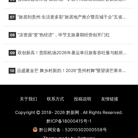
心举行
“旅居到贵州·生活更多彩”旅居地产推介暨百城千企“五省
07
+1”房地产联展联销活动在贵阳盛大启幕
“凉资源”变“热经济”，毕节文旅暑期经营创开门红
08
双创新高！贵阳机场2026年暑运单日旅客吞吐量与航班起
09
降架次齐破纪录
品盛夏金芒 舞乡村新韵！2026“贵州村舞”暨望谟芒果丰收
10
季促消费活动盛大启幕
关于我们
联系方式
投稿说明
友情链接
Copyright
2018- 2026
黔新网
. All Rights Reserved.
黔ICP备18000415号-1
黔公网安备：52010302000558号