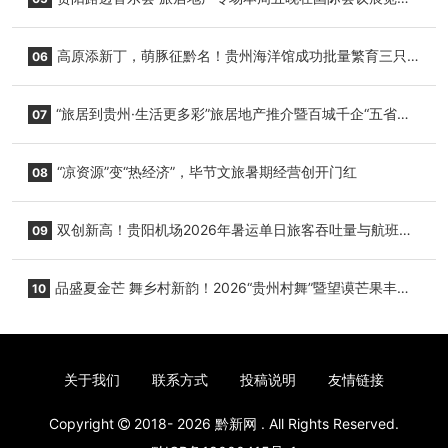
心举行
高原添新丁，萌豚征黔名！贵州海洋馆成功批量繁育三只
06
小海豚，邀您为“高原宝宝”起名
“旅居到贵州·生活更多彩”旅居地产推介暨百城千企“五省
07
+1”房地产联展联销活动在贵阳盛大启幕
“凉资源”变“热经济”，毕节文旅暑期经营创开门红
08
双创新高！贵阳机场2026年暑运单日旅客吞吐量与航班起
09
降架次齐破纪录
品盛夏金芒 舞乡村新韵！2026“贵州村舞”暨望谟芒果丰收
10
季促消费活动盛大启幕
关于我们
联系方式
投稿说明
友情链接
Copyright
2018- 2026
黔新网
. All Rights Reserved.