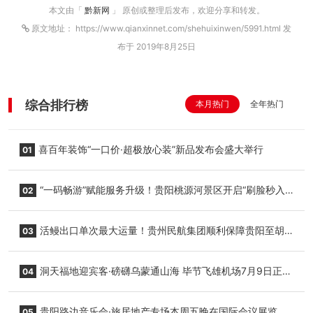
本文由「
黔新网
」 原创或整理后发布，欢迎分享和转发。
原文地址： https://www.qianxinnet.com/shehuixinwen/5991.html 发
布于 2019年8月25日
综合排行榜
本月热门
全年热门
喜百年装饰“一口价·超极放心装”新品发布会盛大举行
01
“一码畅游”赋能服务升级！贵阳桃源河景区开启“刷脸秒入
02
园”智慧游玩新模式
活鳗出口单次最大运量！贵州民航集团顺利保障贵阳至胡
03
志明国际生鲜货运任务
洞天福地迎宾客·磅礴乌蒙通山海 毕节飞雄机场7月9日正式
04
复航
贵阳路边音乐会·旅居地产专场本周五晚在国际会议展览中
05