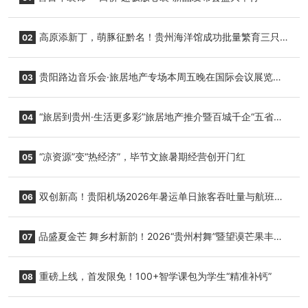
高原添新丁，萌豚征黔名！贵州海洋馆成功批量繁育三只
02
小海豚，邀您为“高原宝宝”起名
贵阳路边音乐会·旅居地产专场本周五晚在国际会议展览中
03
心举行
“旅居到贵州·生活更多彩”旅居地产推介暨百城千企“五省
04
+1”房地产联展联销活动在贵阳盛大启幕
“凉资源”变“热经济”，毕节文旅暑期经营创开门红
05
双创新高！贵阳机场2026年暑运单日旅客吞吐量与航班起
06
降架次齐破纪录
品盛夏金芒 舞乡村新韵！2026“贵州村舞”暨望谟芒果丰收
07
季促消费活动盛大启幕
重磅上线，首发限免！100+智学课包为学生“精准补钙”
08