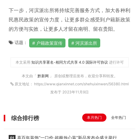
下一步，河滨派出所将持续完善服务方式，加大各种利
民惠民政策的宣传力度，让更多群众感受到户籍新政策
的方便与实效，让更多人才留在南明、留在贵阳。
话题：
户籍政策宣传
河滨派出所
本文采用
知识共享署名-相同方式共享 4.0 国际许可协议
进行许可
本文由「
黔新网
」 原创或整理后发布，欢迎分享和转发。
原文地址： https://www.qianxinnet.com/shehuixinwen/56380.html
发布于 2023年11月9日
综合排行榜
本月热门
全年热门
喜百年装饰“一口价·超极放心装”新品发布会盛大举行
01