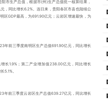
贵阳市生产总值，根据市(州)生产总值统一核算结果，
6亿元，同比增长6.2%。连日来，贵阳各区市县也陆续公
区GDP最高，为691.90亿元；云岩区增速最快，为
23年前三季度南明区生产总值691.90亿元，同比增长
增长1.9%；第二产业增加值238.00亿元，同比增长
长5.1%。
23年前三季度云岩区生产总值639.27亿元，同比增长