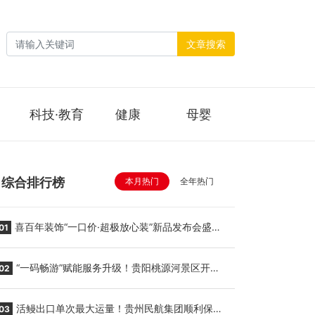
文章搜索
科技·教育
健康
母婴
综合排行榜
本月热门
全年热门
喜百年装饰“一口价·超极放心装”新品发布会盛大
01
举行
“一码畅游”赋能服务升级！贵阳桃源河景区开
02
启“刷脸秒入园”智慧游玩新模式
活鳗出口单次最大运量！贵州民航集团顺利保障
03