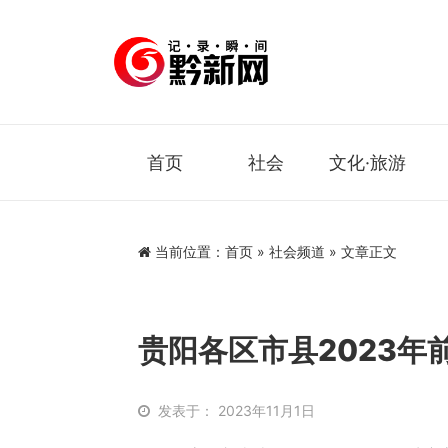
首页
社会
文化·旅游
当前位置：
首页
»
社会频道
» 文章正文
贵阳各区市县2023年
发表于： 2023年11月1日