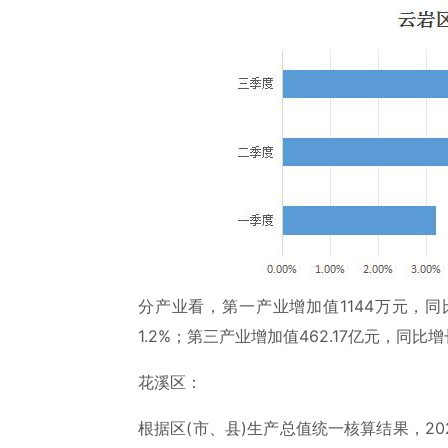
分产业看，第一产业增加值1144万元，同比
1.2%；第三产业增加值462.17亿元，同比增长
花溪区：
根据区(市、县)生产总值统一核算结果，20