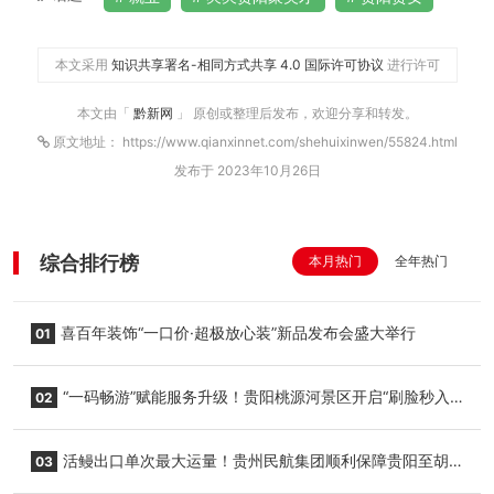
本文采用
知识共享署名-相同方式共享 4.0 国际许可协议
进行许可
本文由「
黔新网
」 原创或整理后发布，欢迎分享和转发。
原文地址： https://www.qianxinnet.com/shehuixinwen/55824.html
发布于 2023年10月26日
综合排行榜
本月热门
全年热门
喜百年装饰“一口价·超极放心装”新品发布会盛大举行
01
“一码畅游”赋能服务升级！贵阳桃源河景区开启“刷脸秒入
02
园”智慧游玩新模式
活鳗出口单次最大运量！贵州民航集团顺利保障贵阳至胡
03