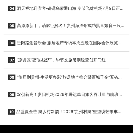
志明国际生鲜货运任务
洞天福地迎宾客·磅礴乌蒙通山海 毕节飞雄机场7月9日正式
04
复航
高原添新丁，萌豚征黔名！贵州海洋馆成功批量繁育三只
05
小海豚，邀您为“高原宝宝”起名
贵阳路边音乐会·旅居地产专场本周五晚在国际会议展览中
06
心举行
“凉资源”变“热经济”，毕节文旅暑期经营创开门红
07
“旅居到贵州·生活更多彩”旅居地产推介暨百城千企“五省
08
+1”房地产联展联销活动在贵阳盛大启幕
双创新高！贵阳机场2026年暑运单日旅客吞吐量与航班起
09
降架次齐破纪录
品盛夏金芒 舞乡村新韵！2026“贵州村舞”暨望谟芒果丰收
10
季促消费活动盛大启幕