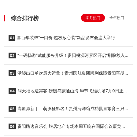
综合排行榜
本月热门
全年热门
喜百年装饰“一口价·超极放心装”新品发布会盛大举行
01
“一码畅游”赋能服务升级！贵阳桃源河景区开启“刷脸秒入
02
园”智慧游玩新模式
活鳗出口单次最大运量！贵州民航集团顺利保障贵阳至胡
03
志明国际生鲜货运任务
洞天福地迎宾客·磅礴乌蒙通山海 毕节飞雄机场7月9日正式
04
复航
高原添新丁，萌豚征黔名！贵州海洋馆成功批量繁育三只
05
小海豚，邀您为“高原宝宝”起名
贵阳路边音乐会·旅居地产专场本周五晚在国际会议展览中
06